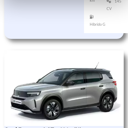
km
145
CV
Híbrido G