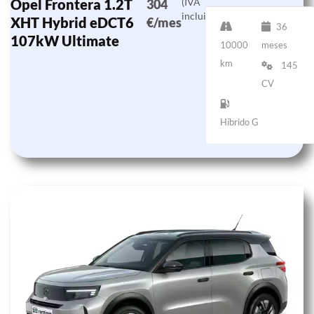
Opel Frontera 1.2T
(IVA
304
incluido)
XHT Hybrid eDCT6
€/mes
36
107kW Ultimate
10000
meses
km
145
CV
Híbrido G