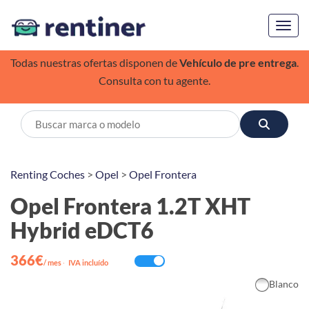
Toggl
Todas nuestras ofertas disponen de
Vehículo de pre entrega
.
Consulta con tu agente.
Renting Coches
>
Opel
>
Opel Frontera
Opel Frontera 1.2T XHT
Hybrid eDCT6
366€
/ mes
·
IVA incluído
Blanco