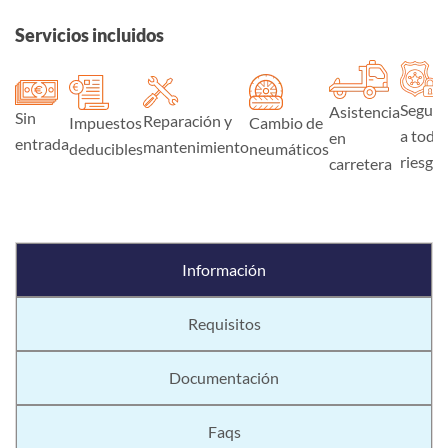
Servicios incluidos
Seguro
Asistencia
Sin
Reparación y
Impuestos
Cambio de
a todo
en
entrada
mantenimiento
deducibles
neumáticos
riesgo
carretera
Información
Requisitos
Documentación
Faqs