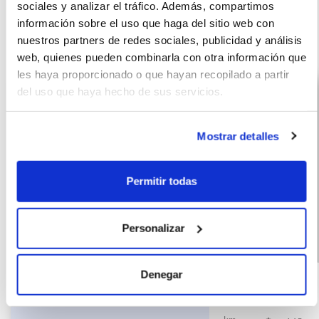
sociales y analizar el tráfico. Además, compartimos
información sobre el uso que haga del sitio web con
Otras ofertas de Opel Frontera
nuestros partners de redes sociales, publicidad y análisis
web, quienes pueden combinarla con otra información que
les haya proporcionado o que hayan recopilado a partir
del uso que haya hecho de sus servicios.
Mostrar detalles
Permitir todas
Personalizar
Opel Frontera 1.2T
(IVA
332
incluido)
Denegar
XHT Hybrid eDCT6
€/mes
60
107kW Ultimate
10000
meses