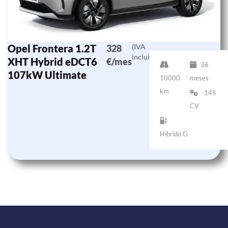
Opel Frontera 1.2T
(IVA
328
incluido)
XHT Hybrid eDCT6
€/mes
36
107kW Ultimate
10000
meses
km
145
CV
Híbrido G