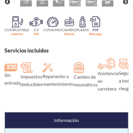
COMBUSTIBLE
CV
CONSUMO
CAMBIO
PLAZAS
PDF
Gasolina
100
Manual
Descargar
Servicios incluidos
Seguro
Asistencia
Sin
Reparación y
Impuestos
Cambio de
a todo
en
entrada
mantenimiento
deducibles
neumáticos
riesgo
carretera
Información