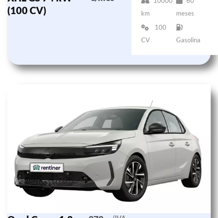
10000
60
(100 CV)
km
meses
100
CV
Gasolina
(IVA