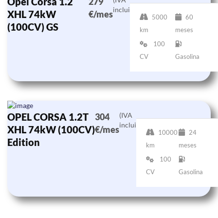
Opel Corsa 1.2
279
incluido)
XHL 74kW
€/mes
5000
60
(100CV) GS
km
meses
100
CV
Gasolina
OPEL CORSA 1.2T
(IVA
304
incluido)
XHL 74kW (100CV)
€/mes
10000
24
Edition
km
meses
100
CV
Gasolina