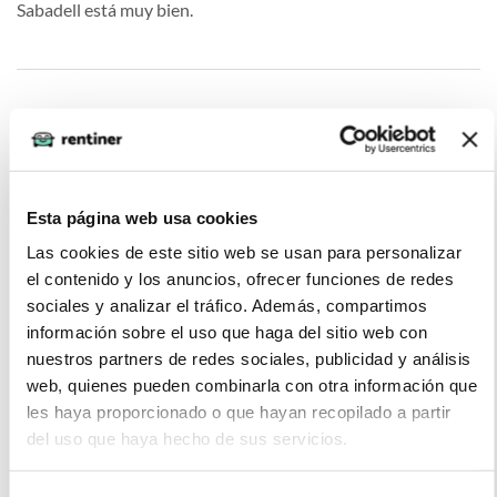
Sabadell está muy bien.
Alberto (2022-02-07)
Este coche cuenta con características innovadoras, como la
Esta página web usa cookies
tecnología de asistencia a la conducción, que hacen que la
Las cookies de este sitio web se usan para personalizar
conducción sea más segura y fácil.
el contenido y los anuncios, ofrecer funciones de redes
sociales y analizar el tráfico. Además, compartimos
información sobre el uso que haga del sitio web con
nuestros partners de redes sociales, publicidad y análisis
La imagen del coche puede no coincidir con el vehículo
web, quienes pueden combinarla con otra información que
ofertado. Los datos y la información publicada ha sido
les haya proporcionado o que hayan recopilado a partir
obtenida de la empresa ofertante del renting y tiene solo
del uso que haya hecho de sus servicios.
efectos informativos no contractuales.