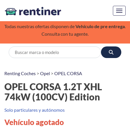
Toggl
Todas nuestras ofertas disponen de
Vehículo de pre entrega
.
Consulta con tu agente.
Renting Coches
>
Opel
>
OPEL CORSA
OPEL CORSA 1.2T XHL
74kW (100CV) Edition
Solo particulares y autónomos
Vehículo agotado