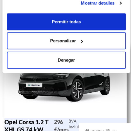
Mostrar detalles
Permitir todas
Otras ofertas de OPEL CORSA
Personalizar
Denegar
Opel Corsa 1.2 T
(IVA
296
incluido)
XHL GS 74 kW
€/mes