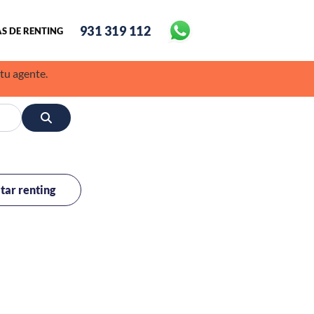
931 319 112
S DE RENTING
 tu agente.
itar renting