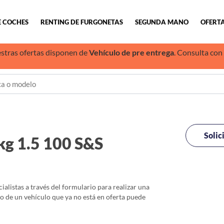
E COCHES
RENTING DE FURGONETAS
SEGUNDA MANO
OFERTA
stras ofertas disponen de
Vehículo de pre entrega
. Consulta con
Solic
g 1.5 100 S&S
alistas a través del formulario para realizar una
io de un vehículo que ya no está en oferta puede