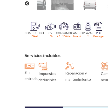
COMBUSTIBLE
CV
CONSUMO
CAMBIO
PLAZAS
PDF
Diésel
100
4.3 l/100Km
Manual
2
Descargar
Servicios incluidos
Sin
Reparación y
Impuestos
Cam
entrada
mantenimiento
deducibles
neu