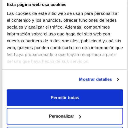
Esta página web usa cookies
Las cookies de este sitio web se usan para personalizar
Tengo un Opel Combo y es un vehículo muy seguro que
el contenido y los anuncios, ofrecer funciones de redes
cuenta con modernos sistemas de seguridad, como frenos
sociales y analizar el tráfico. Además, compartimos
ABS y sistema de control de estabilidad.
información sobre el uso que haga del sitio web con
nuestros partners de redes sociales, publicidad y análisis
web, quienes pueden combinarla con otra información que
les haya proporcionado o que hayan recopilado a partir
del uso que haya hecho de sus servicios.
Juan (2022-10-02)
Mostrar detalles
Lo mejor es la relación calidad-precio que ofrece, buenas
prestaciones y buen manejo
Permitir todas
Personalizar
Sofi (2022-05-17)