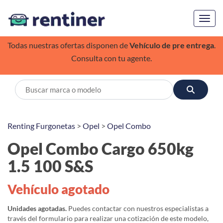
Toggl
Todas nuestras ofertas disponen de
Vehículo de pre entrega
.
Consulta con tu agente.
Renting Furgonetas
>
Opel
>
Opel Combo
Opel Combo Cargo 650kg
1.5 100 S&S
Vehículo agotado
Unidades agotadas.
Puedes contactar con nuestros especialistas a
través del formulario para realizar una cotización de este modelo,