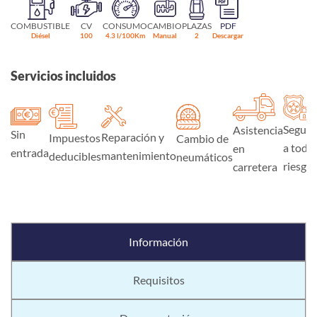
COMBUSTIBLE
CV
CONSUMO
CAMBIO
PLAZAS
PDF
Diésel
100
4.3 l/100Km
Manual
2
Descargar
Servicios incluidos
Seguro
Asistencia
Sin
Reparación y
Impuestos
Cambio de
a todo
en
entrada
mantenimiento
deducibles
neumáticos
riesgo
carretera
Información
Requisitos