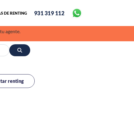
931 319 112
S DE RENTING
 tu agente.
itar renting