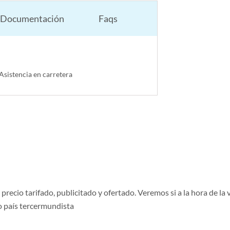
Documentación
Faqs
sistencia en carretera
ecio tarifado, publicitado y ofertado. Veremos si a la hora de la v
o país tercermundista