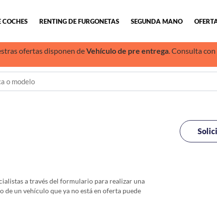
E COCHES
RENTING DE FURGONETAS
SEGUNDA MANO
OFERTA
stras ofertas disponen de
Vehículo de pre entrega
. Consulta con
Solic
alistas a través del formulario para realizar una
io de un vehículo que ya no está en oferta puede