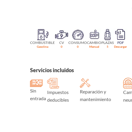
COMBUSTIBLE
CV
CONSUMO
CAMBIO
PLAZAS
PDF
Gasolina
0
0
Manual
5
Descargar
Servicios incluidos
Sin
Reparación y
Impuestos
Cam
entrada
mantenimiento
deducibles
neu