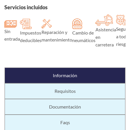
Servicios incluidos
Seguro
Asistencia
Sin
Reparación y
Impuestos
Cambio de
a todo
en
entrada
mantenimiento
deducibles
neumáticos
riesgo
carretera
Información
Requisitos
Documentación
Faqs