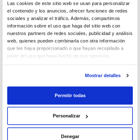
Equipamiento Destacado
Las cookies de este sitio web se usan para personalizar
el contenido y los anuncios, ofrecer funciones de redes
- Doble pantalla curva de 12,3"
sociales y analizar el tráfico. Además, compartimos
- Head-Up Display de 50" con realidad aumentada
información sobre el uso que haga del sitio web con
- Cámara de visión 540º (visión completa y chasis
nuestros partners de redes sociales, publicidad y análisis
transparente)
web, quienes pueden combinarla con otra información
- Sistema de asistencia de aparcamiento delantero y trasero
que les haya proporcionado o que hayan recopilado a
- Asistente de aparcamiento y salida totalmente automático
partir del uso que haya hecho de sus servicios.
- Tarjeta inteligente de acceso NFC / llave inteligente con
entrada y arranque sin llave
Mostrar detalles
- Bloqueo de puertas automático al alejarse
- Freno de mano electrónico con función Auto Hold
Permitir todas
Comfort
Personalizar
Denegar