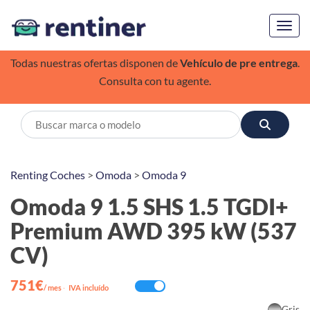
Toggl
Todas nuestras ofertas disponen de
Vehículo de pre entrega
.
Consulta con tu agente.
Renting Coches
>
Omoda
>
Omoda 9
Omoda 9 1.5 SHS 1.5 TGDI+
Premium AWD 395 kW (537
CV)
751€
/ mes
·
IVA incluído
Gris