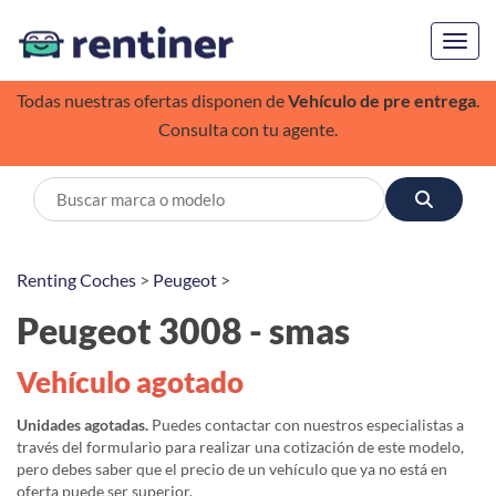
Toggl
Todas nuestras ofertas disponen de
Vehículo de pre entrega
.
Consulta con tu agente.
Renting Coches
>
Peugeot
>
Peugeot 3008 - smas
Vehículo agotado
Unidades agotadas.
Puedes contactar con nuestros especialistas a
través del formulario para realizar una cotización de este modelo,
pero debes saber que el precio de un vehículo que ya no está en
oferta puede ser superior.