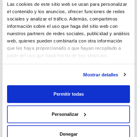
Las cookies de este sitio web se usan para personalizar
el contenido y los anuncios, ofrecer funciones de redes
sociales y analizar el tráfico. Además, compartimos
Información seguro (2026-02-04)
información sobre el uso que haga del sitio web con
nuestros partners de redes sociales, publicidad y análisis
web, quienes pueden combinarla con otra información
Falta un detalle y es que se especifique el seguro a todo
que les haya proporcionado o que hayan recopilado a
riesgo si es con franquicia o sin franquicia
partir del uso que haya hecho de sus servicios.
Mostrar detalles
Rousi (2026-01-27)
Permitir todas
Se publica una información que no es real. Me han notificado
que esta oferta no existe ya. La he solicitado desde hace mas
Personalizar
de 2 semanas, con documentación enviada y en estudio, con
correos y mensajes haciendo referencia a esta oferta y hoy
Denegar