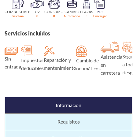
COMBUSTIBLE
CV
CONSUMO
CAMBIO
PLAZAS
PDF
Gasolina
0
0
Automático
5
Descargar
Servicios incluidos
Seguro
Asistencia
Sin
Reparación y
Impuestos
Cambio de
a todo
en
entrada
mantenimiento
deducibles
neumáticos
riesgo
carretera
Información
Requisitos