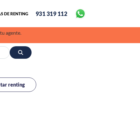
931 319 112
S DE RENTING
 tu agente.
itar renting