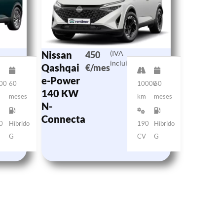
Nissan
(IVA
450
incluido)
Qashqai
€/mes
e-Power
00
60
10000
60
140 KW
m
meses
km
meses
N-
Connecta
0
Híbrido
190
Híbrido
V
G
CV
G