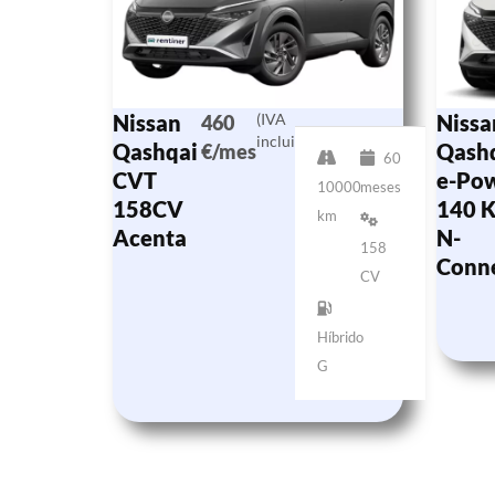
Nissan
(IVA
Nissa
460
incluido)
Qashqai
Qash
€/mes
60
CVT
e-Po
10000
meses
158CV
140 
km
Acenta
N-
158
Conn
CV
Híbrido
G