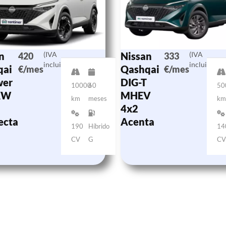
n
(IVA
Nissan
(IVA
420
333
incluido)
incluido)
qai
Qashqai
€/mes
€/mes
wer
DIG-T
10000
60
50
KW
MHEV
km
meses
k
4x2
ecta
Acenta
190
Híbrido
14
CV
G
C