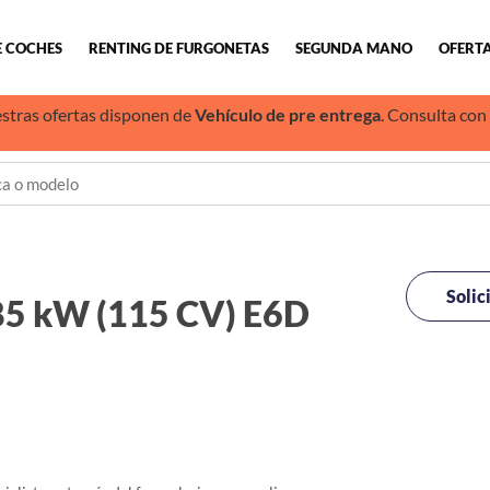
E COCHES
RENTING DE FURGONETAS
SEGUNDA MANO
OFERTA
stras ofertas disponen de
Vehículo de pre entrega
. Consulta con
Solic
5 kW (115 CV) E6D