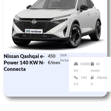
Nissan Qashqai e-
(IVA
450
incluido)
Power 140 KW N-
€/mes
10000
60
Connecta
km
meses
190
Híbrido
CV
G