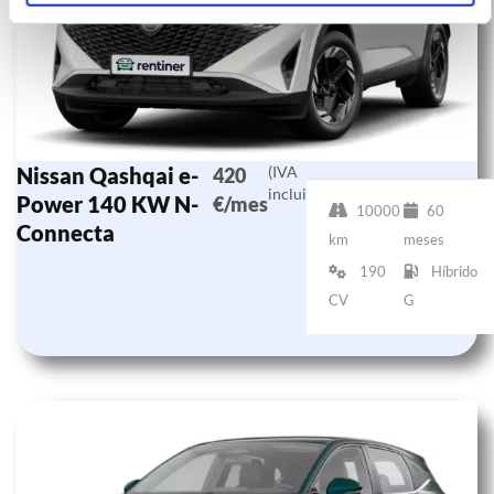
Nissan Qashqai e-
(IVA
420
incluido)
Power 140 KW N-
€/mes
10000
60
Connecta
km
meses
190
Híbrido
CV
G