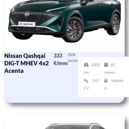
Nissan Qashqai
(IVA
333
incluido)
DIG-T MHEV 4x2
€/mes
5000
60
Acenta
km
meses
140
Híbrido
CV
G