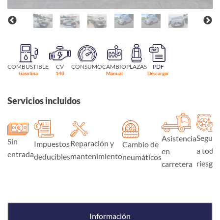
COMBUSTIBLE
CV
CONSUMO
CAMBIO
PLAZAS
PDF
Gasolina
140
Manual
Descargar
Servicios incluidos
Seguro
Asistencia
Sin
Reparación y
Impuestos
Cambio de
a todo
en
entrada
mantenimiento
deducibles
neumáticos
riesgo
carretera
Información