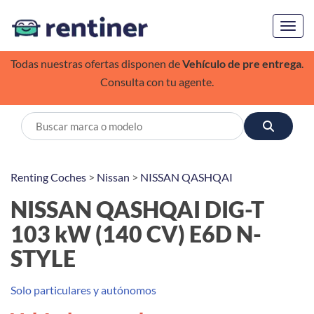
Toggl
Todas nuestras ofertas disponen de
Vehículo de pre entrega
.
Consulta con tu agente.
Renting Coches
>
Nissan
>
NISSAN QASHQAI
NISSAN QASHQAI DIG-T
103 kW (140 CV) E6D N-
STYLE
Solo particulares y autónomos