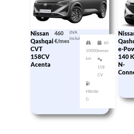
Nissan
(IVA
Nissa
460
incluido)
Qashqai
Qash
€/mes
60
CVT
e-Po
10000
meses
158CV
140 
km
Acenta
N-
158
Conn
CV
Híbrido
G