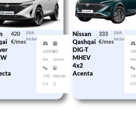
n
(IVA
Nissan
(IVA
420
333
incluido)
incluido)
qai
Qashqai
€/mes
€/mes
wer
DIG-T
10000
60
50
KW
MHEV
km
meses
k
4x2
ecta
Acenta
190
Híbrido
14
CV
G
C