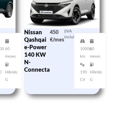
Nissan
(IVA
450
incluido)
Qashqai
€/mes
e-Power
00
60
10000
60
140 KW
m
meses
km
meses
N-
Connecta
0
Híbrido
190
Híbrido
V
G
CV
G