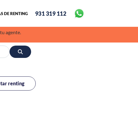
931 319 112
S DE RENTING
 tu agente.
itar renting