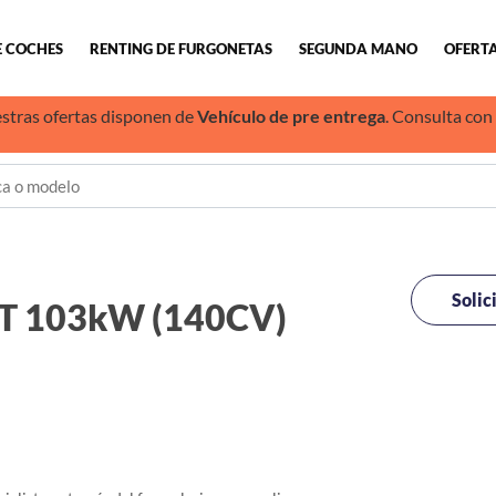
E COCHES
RENTING DE FURGONETAS
SEGUNDA MANO
OFERTA
stras ofertas disponen de
Vehículo de pre entrega
. Consulta con
Solic
T 103kW (140CV)