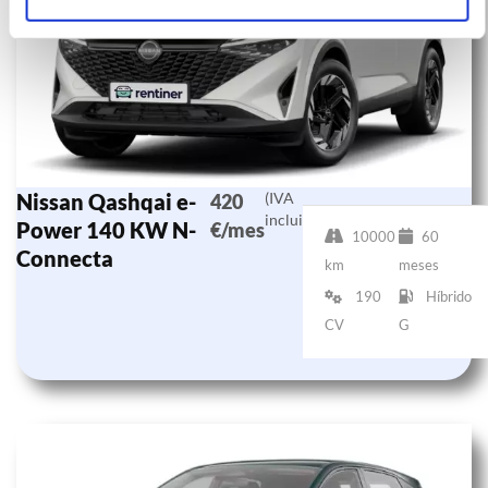
Nissan Qashqai e-
(IVA
420
incluido)
Power 140 KW N-
€/mes
10000
60
Connecta
km
meses
190
Híbrido
CV
G