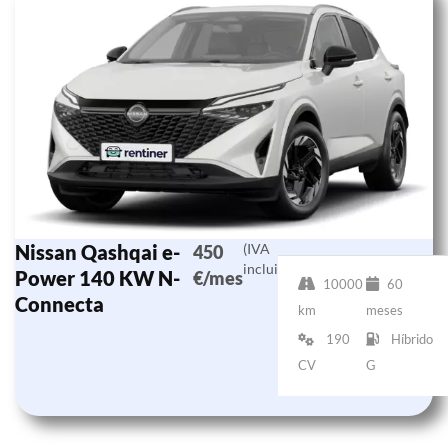
Nissan Qashqai e-
(IVA
450
incluido)
Power 140 KW N-
€/mes
10000
60
Connecta
km
meses
190
Híbrido
CV
G