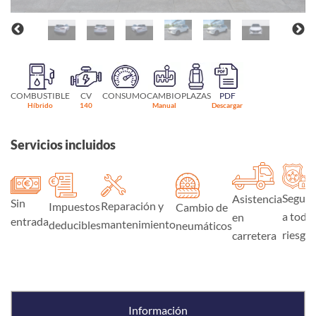
COMBUSTIBLE
CV
CONSUMO
CAMBIO
PLAZAS
PDF
Híbrido
140
Manual
Descargar
Servicios incluidos
Seguro
Asistencia
Sin
Reparación y
Impuestos
Cambio de
a todo
en
entrada
mantenimiento
deducibles
neumáticos
riesgo
carretera
Información