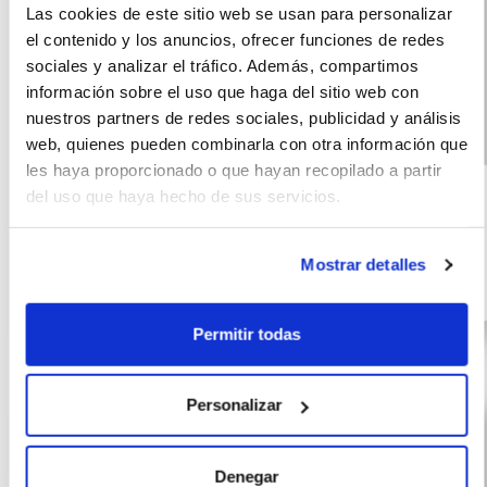
Las cookies de este sitio web se usan para personalizar
el contenido y los anuncios, ofrecer funciones de redes
sociales y analizar el tráfico. Además, compartimos
información sobre el uso que haga del sitio web con
nuestros partners de redes sociales, publicidad y análisis
web, quienes pueden combinarla con otra información que
Nissan Qashqai
(IVA
460
les haya proporcionado o que hayan recopilado a partir
incluido)
CVT 158CV
€/mes
del uso que haya hecho de sus servicios.
10000
60 meses
Acenta
km
158 CV
Híbrido
Mostrar detalles
G
Permitir todas
Personalizar
Denegar