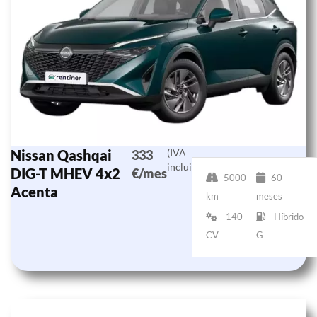
Nissan Qashqai
(IVA
333
incluido)
DIG-T MHEV 4x2
€/mes
5000
60
Acenta
km
meses
140
Híbrido
CV
G