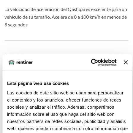
La velocidad de aceleración del Qashqai es excelente para un
vehículo de su tamaño. Acelera de 0 a 100 km/h en menos de
8 segundos
Francisco Martínez (2022-06-14)
No es el mejor en cuanto a velocidad, ya que no es tan rápido
Esta página web usa cookies
como otros vehículos de la misma categoría.
Las cookies de este sitio web se usan para personalizar
el contenido y los anuncios, ofrecer funciones de redes
sociales y analizar el tráfico. Además, compartimos
información sobre el uso que haga del sitio web con
Sofía Gutiérrez, (2022-02-11)
nuestros partners de redes sociales, publicidad y análisis
web, quienes pueden combinarla con otra información que