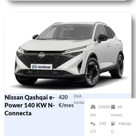
Nissan Qashqai e-
(IVA
420
incluido)
Power 140 KW N-
€/mes
10000
60
Connecta
km
meses
190
Híbrido
CV
G