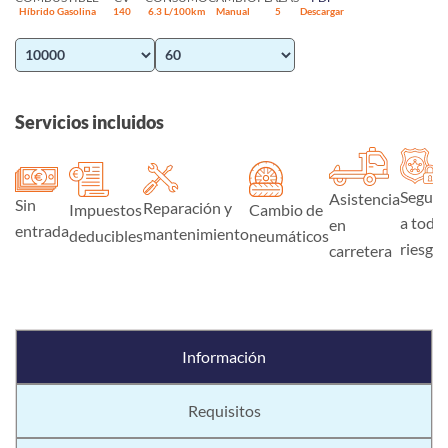
Híbrido Gasolina
140
6.3 L/100km
Manual
5
Descargar
Servicios incluidos
Seguro
Asistencia
Sin
Reparación y
Impuestos
Cambio de
a todo
en
entrada
mantenimiento
deducibles
neumáticos
riesgo
carretera
Información
Requisitos