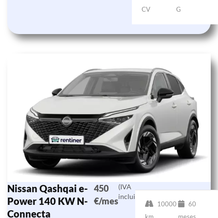
CV
G
Nissan Qashqai e-
(IVA
450
incluido)
Power 140 KW N-
€/mes
10000
60
Connecta
km
meses