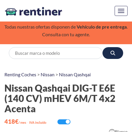
Toggl
Todas nuestras ofertas disponen de
Vehículo de pre entrega
.
Consulta con tu agente.
Renting Coches
>
Nissan
>
Nissan Qashqai
Nissan Qashqai DIG-T E6E
(140 CV) mHEV 6M/T 4x2
Acenta
418€
/ mes
·
IVA incluído
Blanco