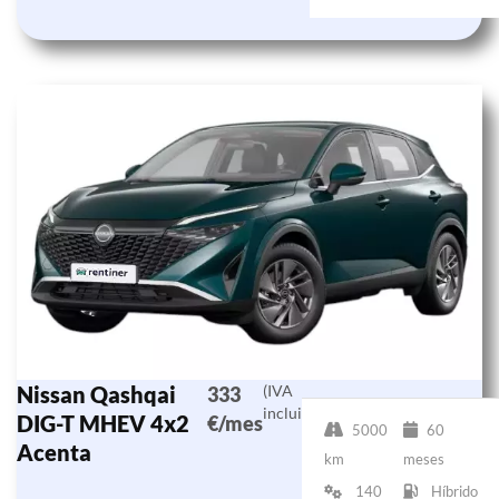
Nissan Qashqai
(IVA
333
incluido)
DIG-T MHEV 4x2
€/mes
5000
60
Acenta
km
meses
140
Híbrido