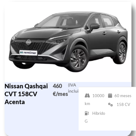
Nissan Qashqai
(IVA
460
incluido)
CVT 158CV
€/mes
10000
60 meses
Acenta
km
158 CV
Híbrido
G