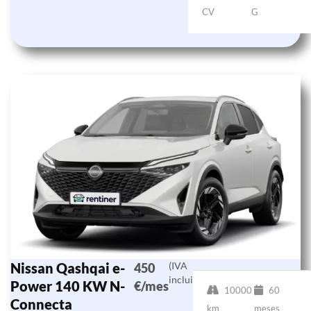
CV
G
Nissan Qashqai e-
(IVA
450
incluido)
Power 140 KW N-
€/mes
10000
60
Connecta
km
meses