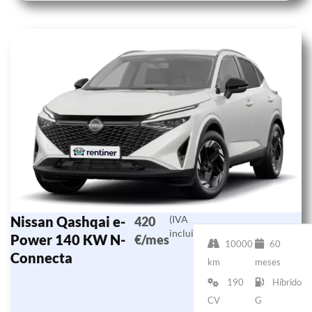
Nissan Qashqai e-
(IVA
420
incluido)
Power 140 KW N-
€/mes
10000
60
Connecta
km
meses
190
Híbrido
CV
G