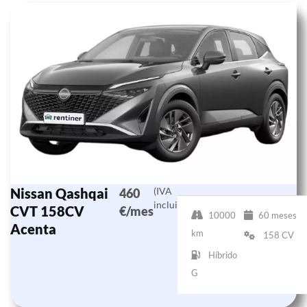
Nissan Qashqai
(IVA
460
incluido)
CVT 158CV
€/mes
10000
60 meses
Acenta
km
158 CV
Híbrido
G