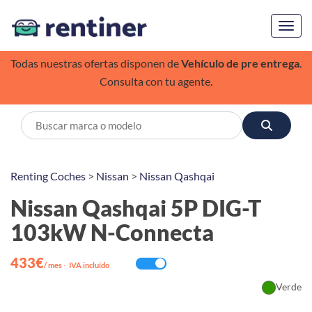
Toggl
Todas nuestras ofertas disponen de
Vehículo de pre entrega
.
Consulta con tu agente.
Renting Coches
>
Nissan
>
Nissan Qashqai
Nissan Qashqai 5P DIG-T
103kW N-Connecta
433€
/ mes
·
IVA incluído
Verde