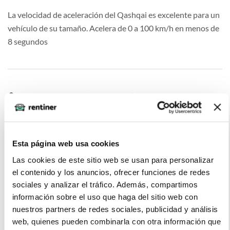
La velocidad de aceleración del Qashqai es excelente para un
vehículo de su tamaño. Acelera de 0 a 100 km/h en menos de
8 segundos
Francisco Martínez (2022-06-14)
No es el mejor en cuanto a velocidad, ya que no es tan rápido
Esta página web usa cookies
como otros vehículos de la misma categoría.
Las cookies de este sitio web se usan para personalizar
el contenido y los anuncios, ofrecer funciones de redes
sociales y analizar el tráfico. Además, compartimos
información sobre el uso que haga del sitio web con
Sofía Gutiérrez, (2022-02-11)
nuestros partners de redes sociales, publicidad y análisis
web, quienes pueden combinarla con otra información que