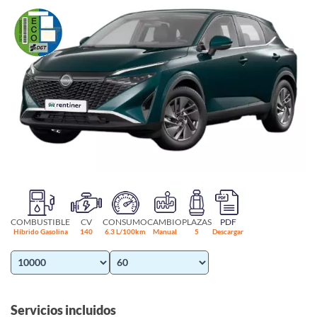
COMBUSTIBLE
CV
CONSUMO
CAMBIO
PLAZAS
PDF
Híbrido Gasolina
140
6.3 L/100km
Manual
5
Descargar
Servicios incluidos