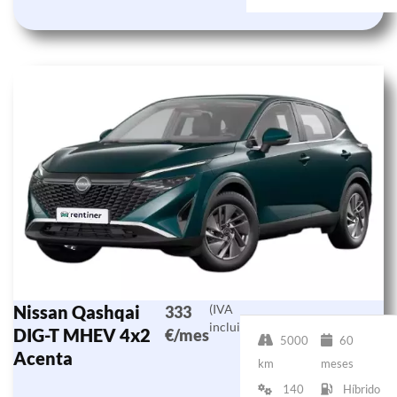
Nissan Qashqai
(IVA
333
incluido)
DIG-T MHEV 4x2
€/mes
5000
60
Acenta
km
meses
140
Híbrido