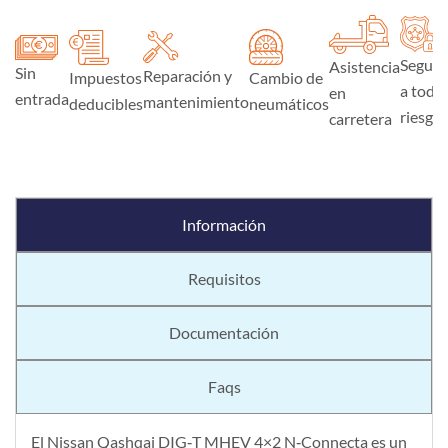
Seguro
Asistencia
Sin
Reparación y
Impuestos
Cambio de
a todo
en
entrada
mantenimiento
deducibles
neumáticos
riesgo
carretera
Información
Requisitos
Documentación
Faqs
El Nissan Qashqai DIG‑T MHEV 4×2 N‑Connecta es un