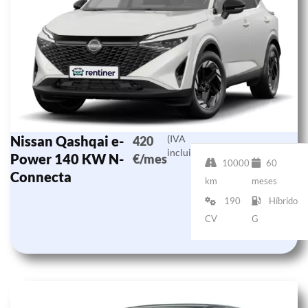
Nissan Qashqai e-
(IVA
420
incluido)
Power 140 KW N-
€/mes
10000
60
Connecta
km
meses
190
Híbrido
CV
G