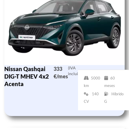
Nissan Qashqai
(IVA
333
incluido)
DIG-T MHEV 4x2
€/mes
5000
60
Acenta
km
meses
140
Híbrido
CV
G