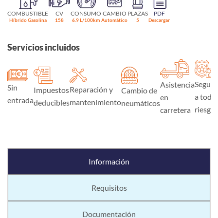
COMBUSTIBLE
CV
CONSUMO
CAMBIO
PLAZAS
PDF
Híbrido Gasolina
158
6.9 L/100km
Automático
5
Descargar
Servicios incluidos
Seguro
Asistencia
Sin
Reparación y
Impuestos
Cambio de
a todo
en
entrada
mantenimiento
deducibles
neumáticos
riesgo
carretera
Información
Requisitos
Documentación