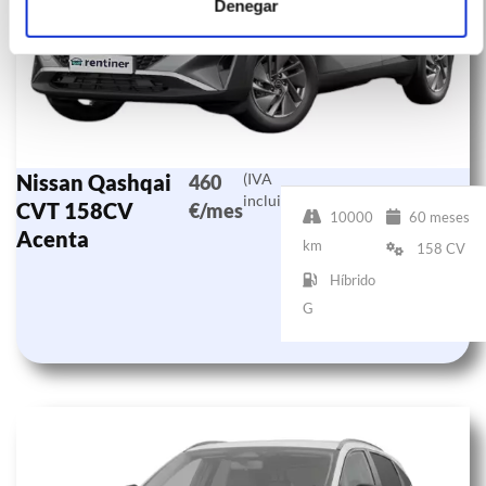
Denegar
Nissan Qashqai
(IVA
460
incluido)
CVT 158CV
€/mes
10000
60 meses
Acenta
km
158 CV
Híbrido
G