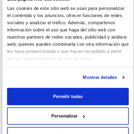
La imagen del coche puede no coincidir con el vehículo
Las cookies de este sitio web se usan para personalizar
ofertado. Los datos y la información publicada ha sido
el contenido y los anuncios, ofrecer funciones de redes
sociales y analizar el tráfico. Además, compartimos
obtenida de la empresa ofertante del renting y tiene solo
información sobre el uso que haga del sitio web con
efectos informativos no contractuales.
nuestros partners de redes sociales, publicidad y análisis
Número de oferta:CDS-AYV-19021 3s-4s Última
web, quienes pueden combinarla con otra información que
actualización: 2026-06-10
les haya proporcionado o que hayan recopilado a partir
del uso que haya hecho de sus servicios.
Mostrar detalles
Otras ofertas de Nissan Qashqai
Permitir todas
Personalizar