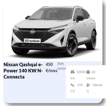
Nissan Qashqai e-
(IVA
450
incluido)
Power 140 KW N-
€/mes
10000
60
Connecta
km
meses
190
Híbrido
CV
G