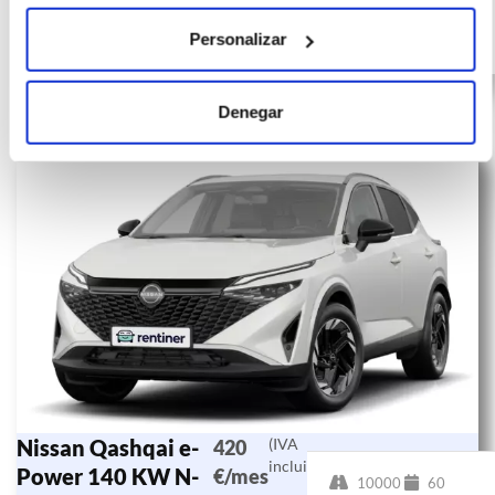
Híbrido
Personalizar
G
Denegar
Nissan Qashqai e-
(IVA
420
incluido)
Power 140 KW N-
€/mes
10000
60