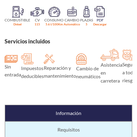
COMBUSTIBLE
CV
CONSUMO
CAMBIO
PLAZAS
PDF
Diésel
115
5.6 l/100Km
Automático
5
Descargar
Servicios incluidos
Seguro
Asistencia
Sin
Reparación y
Impuestos
Cambio de
a todo
en
entrada
mantenimiento
deducibles
neumáticos
riesgo
carretera
Información
Requisitos