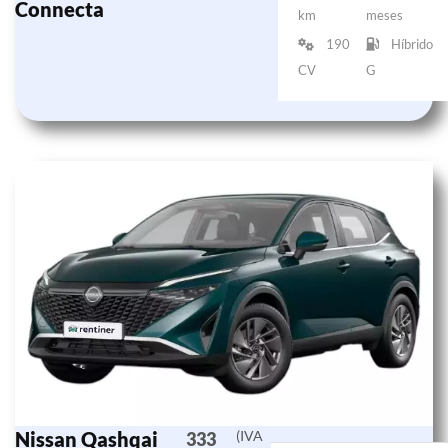
Connecta
km
meses
190
Híbrido
CV
G
Nissan Qashqai
(IVA
333