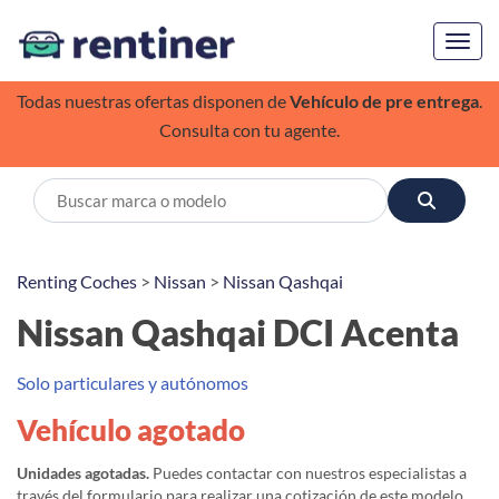
Toggl
Todas nuestras ofertas disponen de
Vehículo de pre entrega
.
Consulta con tu agente.
Renting Coches
>
Nissan
>
Nissan Qashqai
Nissan Qashqai DCI Acenta
Solo particulares y autónomos
Vehículo agotado
Unidades agotadas.
Puedes contactar con nuestros especialistas a
través del formulario para realizar una cotización de este modelo,