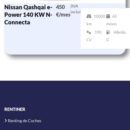
Nissan Qashqai e-
(IVA
450
incluido)
Power 140 KW N-
€/mes
10000
60
Connecta
km
meses
190
Híbrido
CV
G
RENTINER
Renting de Coches