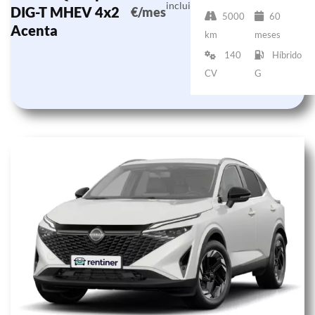
incluido)
DIG-T MHEV 4x2
€/mes
5000
60
Acenta
km
meses
140
Híbrido
CV
G