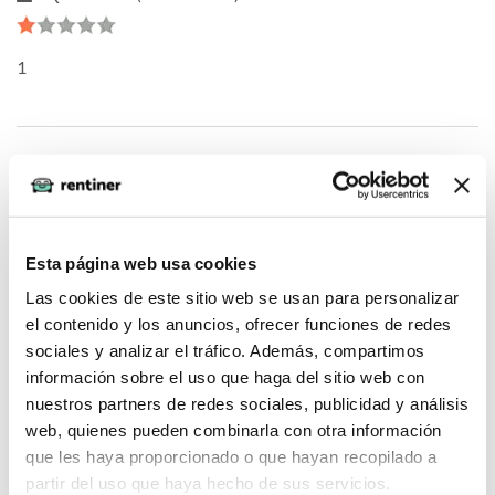
1
oQHnWnkU (2026-05-04)
1*973*968*0
Esta página web usa cookies
Las cookies de este sitio web se usan para personalizar
el contenido y los anuncios, ofrecer funciones de redes
sociales y analizar el tráfico. Además, compartimos
oQHnWnkU (2026-05-04)
información sobre el uso que haga del sitio web con
nuestros partners de redes sociales, publicidad y análisis
web, quienes pueden combinarla con otra información
DNHgzm0w
que les haya proporcionado o que hayan recopilado a
partir del uso que haya hecho de sus servicios.