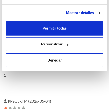
Mostrar detalles
oQHnWnkU (2026-05-04)
Permitir todas
1
Personalizar
oQHnWnkU (2026-05-04)
Denegar
1
PPsQukTM (2026-05-04)