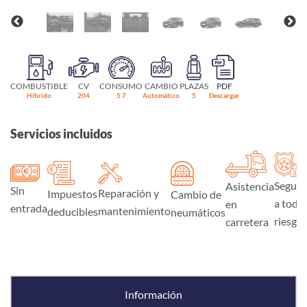
COMBUSTIBLE
CV
CONSUMO
CAMBIO
PLAZAS
PDF
Híbrido
204
5.7
Automático
5
Descargar
Servicios incluidos
Seguro
Asistencia
Sin
Reparación y
Impuestos
Cambio de
a todo
en
entrada
mantenimiento
deducibles
neumáticos
riesgo
carretera
Información