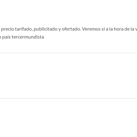
ecio tarifado, publicitado y ofertado. Veremos si a la hora de la v
o país tercermundista