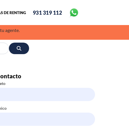
931 319 112
S DE RENTING
 tu agente.
contacto
eto
nico