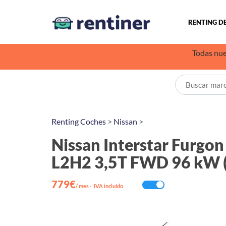
RENTING D
Todas nue
Renting Coches
>
Nissan
>
Nissan Interstar Furgon
L2H2 3,5T FWD 96 kW 
779€
/ mes
·
IVA incluído