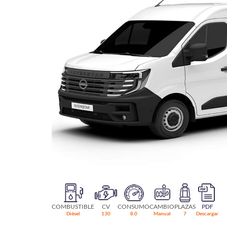
COMBUSTIBLE
CV
CONSUMO
CAMBIO
PLAZAS
PDF
Diésel
130
8.0
Manual
7
Descargar