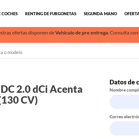
E COCHES
RENTING DE FURGONETAS
SEGUNDA MANO
OFERTA
stras ofertas disponen de
Vehículo de pre entrega
. Consulta con
Datos de 
 DC 2.0 dCi Acenta
Nombre compl
(130 CV)
Correo electró