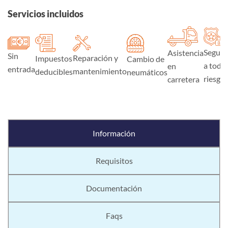
Servicios incluidos
Seguro
Asistencia
Sin
Reparación y
Impuestos
Cambio de
a todo
en
entrada
mantenimiento
deducibles
neumáticos
riesgo
carretera
Información
Requisitos
Documentación
Faqs