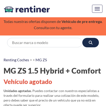
Toggl
Todas nuestras ofertas disponen de
Vehículo de pre entrega
.
Consulta con tu agente.
Renting Coches
> >
MG ZS
MG ZS 1.5 Hybrid + Comfort
Vehículo agotado
Unidades agotadas.
Puedes contactar con nuestros especialistas a
través del formulario para realizar una cotización de este modelo,
pero debes saber que el precio de un vehículo que ya no está en
oferta puede ser superior.