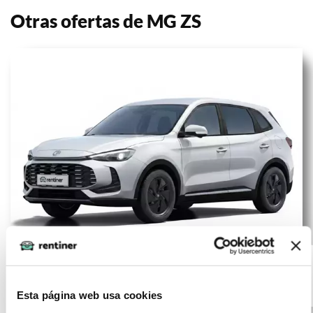
Otras ofertas de MG ZS
MG ZS 1.5 MT
(IVA
407
incluido)
STANDARD
€/mes
10000 km
60 meses
115 CV
Gasolina
Esta página web usa cookies