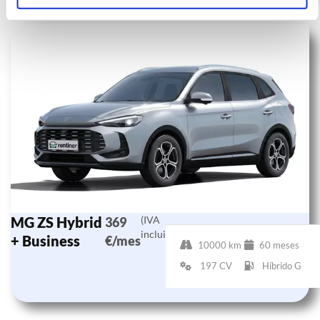
MG ZS Hybrid
(IVA
369
incluido)
+ Business
€/mes
10000 km
60 meses
197 CV
Híbrido G