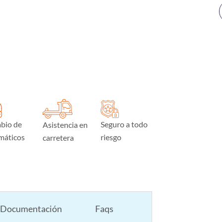
bio de
Seguro a todo
Asistencia en
máticos
riesgo
carretera
Documentación
Faqs