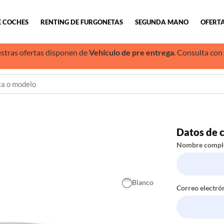
E COCHES
RENTING DE FURGONETAS
SEGUNDA MANO
OFERTA
stras ofertas disponen de
Vehículo de pre entrega
. Consulta con
Datos de 
Nombre compl
Blanco
Correo electró