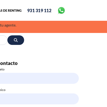
931 319 112
S DE RENTING
 tu agente.
contacto
eto
nico