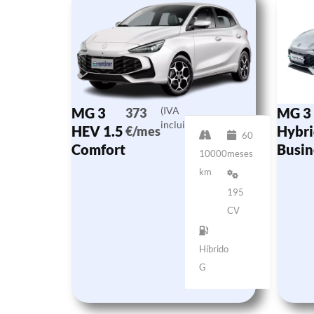
MG 3
(IVA
MG 3
373
incluido)
HEV 1.5
Hybri
€/mes
60
Comfort
Busin
10000
meses
km
195
CV
Híbrido
G