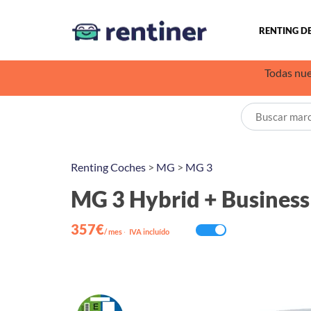
RENTING D
Todas nue
Renting Coches
>
MG
>
MG 3
MG 3 Hybrid + Business
357€
/ mes
·
IVA incluído