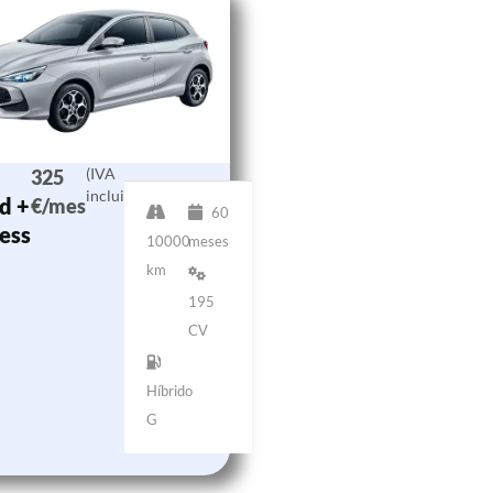
(IVA
325
incluido)
d +
€/mes
60
ess
10000
meses
km
195
CV
Híbrido
G