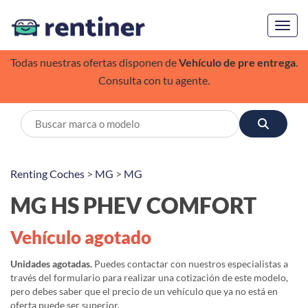
Toggl
Todas nuestras ofertas disponen de
Vehículo de pre entrega
.
Consulta con tu agente.
Renting Coches
>
MG
>
MG
MG HS PHEV COMFORT
Vehículo agotado
Unidades agotadas.
Puedes contactar con nuestros especialistas a
través del formulario para realizar una cotización de este modelo,
pero debes saber que el precio de un vehículo que ya no está en
oferta puede ser superior.