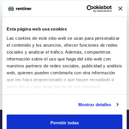
Solicitar renting
Esta página web usa cookies
La imagen del coche puede no coincidir con el vehículo
Las cookies de este sitio web se usan para personalizar
ofertado. Los datos y la información publicada ha sido
el contenido y los anuncios, ofrecer funciones de redes
obtenida de la empresa ofertante del renting y tiene solo
sociales y analizar el tráfico. Además, compartimos
efectos informativos no contractuales.
información sobre el uso que haga del sitio web con
nuestros partners de redes sociales, publicidad y análisis
Número de oferta:ADL-ARV-18467 3s-4s Última
web, quienes pueden combinarla con otra información
actualización: 2026-04-27
que les haya proporcionado o que hayan recopilado a
partir del uso que haya hecho de sus servicios.
Mostrar detalles
Permitir todas