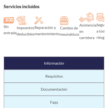
Servicios incluidos
Seguro
Asistencia
Sin
Reparación y
Impuestos
Cambio de
a todo
en
entrada
mantenimiento
deducibles
neumáticos
riesgo
carretera
Información
Requisitos
Documentación
Faqs