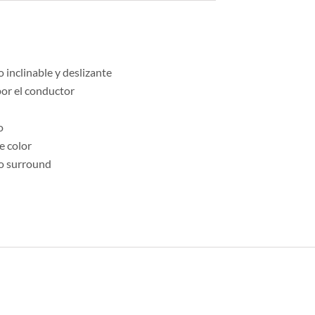
 inclinable y deslizante
por el conductor
o
e color
do surround