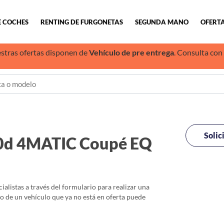
E COCHES
RENTING DE FURGONETAS
SEGUNDA MANO
OFERTA
stras ofertas disponen de
Vehículo de pre entrega
. Consulta con
Solic
0d 4MATIC Coupé EQ
alistas a través del formulario para realizar una
io de un vehículo que ya no está en oferta puede