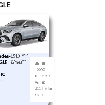
 GLE
edes-
(IVA
1513
incluido)
GLE
€/mes
10000
60
IC
km
meses
é
333
Híbrido
CV
E