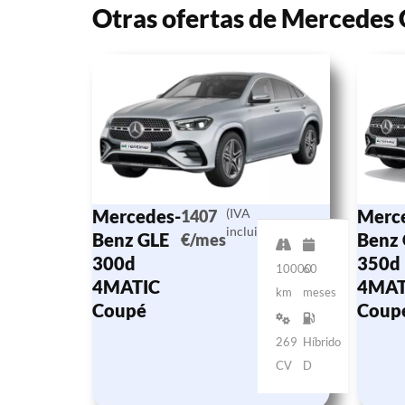
Otras ofertas de Mercedes
Mercedes-
(IVA
Merc
1407
incluido)
Benz GLE
Benz 
€/mes
300d
350d
10000
60
4MATIC
4MAT
km
meses
Coupé
Coup
269
Híbrido
CV
D