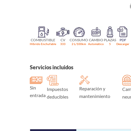
COMBUSTIBLE
CV
CONSUMO
CAMBIO
PLAZAS
PDF
Híbrido Enchufable
333
2 L/100km
Automático
5
Descargar
Servicios incluidos
Sin
Reparación y
Impuestos
Cam
entrada
mantenimiento
deducibles
neu