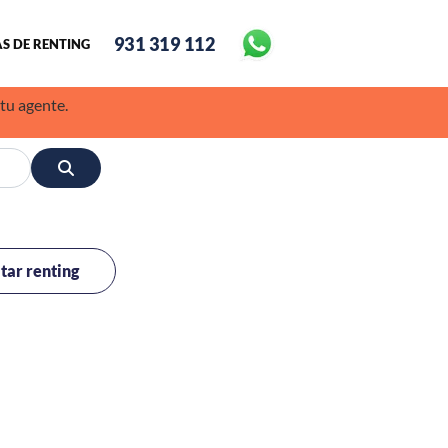
931 319 112
S DE RENTING
 tu agente.
itar renting