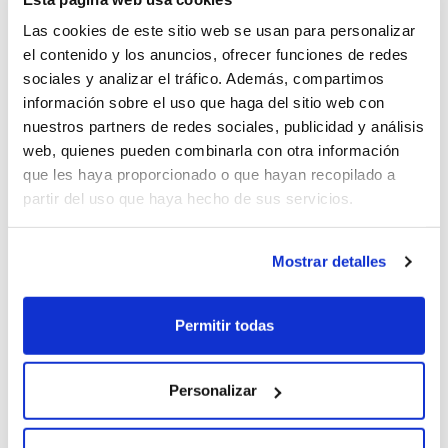
1
Las cookies de este sitio web se usan para personalizar
el contenido y los anuncios, ofrecer funciones de redes
sociales y analizar el tráfico. Además, compartimos
información sobre el uso que haga del sitio web con
Información seguro (2026-02-04)
nuestros partners de redes sociales, publicidad y análisis
web, quienes pueden combinarla con otra información
que les haya proporcionado o que hayan recopilado a
Falta un detalle y es que se especifique el seguro a todo
partir del uso que haya hecho de sus servicios.
riesgo si es con franquicia o sin franquicia
Mostrar detalles
Rousi (2026-01-27)
Permitir todas
Se publica una información que no es real. Me han notificado
Personalizar
que esta oferta no existe ya. La he solicitado desde hace mas
de 2 semanas, con documentación enviada y en estudio, con