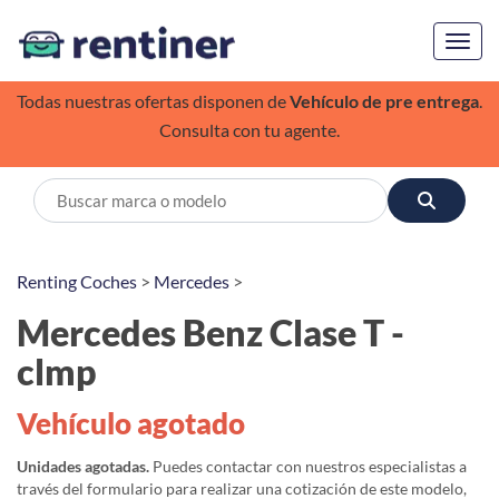
Toggl
Todas nuestras ofertas disponen de
Vehículo de pre entrega
.
Consulta con tu agente.
Renting Coches
>
Mercedes
>
Mercedes Benz Clase T -
clmp
Vehículo agotado
Unidades agotadas.
Puedes contactar con nuestros especialistas a
través del formulario para realizar una cotización de este modelo,