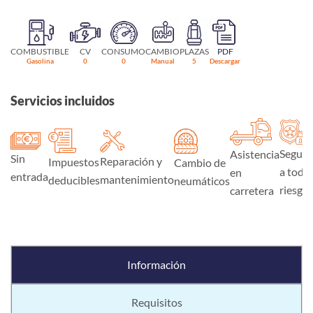
COMBUSTIBLE
CV
CONSUMO
CAMBIO
PLAZAS
PDF
Gasolina
0
0
Manual
5
Descargar
Servicios incluidos
Seguro
Asistencia
Sin
Reparación y
Impuestos
Cambio de
a todo
en
entrada
mantenimiento
deducibles
neumáticos
riesgo
carretera
Información
Requisitos