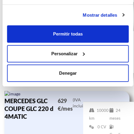
Mostrar detalles
MERCEDES GLC
(IVA
635
Permitir todas
incluido)
COUPE GLC 300 d
€/mes
10000
24
4MATIC
km
meses
Personalizar
0 CV
Gasolina
Denegar
MERCEDES GLC
(IVA
629
incluido)
COUPE GLC 220 d
€/mes
10000
24
4MATIC
km
meses
0 CV