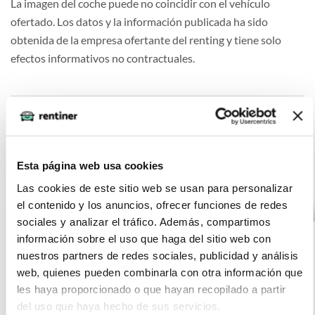
La imagen del coche puede no coincidir con el vehículo
ofertado. Los datos y la información publicada ha sido
obtenida de la empresa ofertante del renting y tiene solo
efectos informativos no contractuales.
Otras ofertas de MERCEDES GLC
COUPE
Esta página web usa cookies
Las cookies de este sitio web se usan para personalizar
el contenido y los anuncios, ofrecer funciones de redes
MERCEDES GLC
(IVA
755
sociales y analizar el tráfico. Además, compartimos
incluido)
COUPE GLC 300 de
€/mes
información sobre el uso que haga del sitio web con
10000
24
4MATIC
nuestros partners de redes sociales, publicidad y análisis
km
meses
web, quienes pueden combinarla con otra información que
0 CV
les haya proporcionado o que hayan recopilado a partir
Gasolina
del uso que haya hecho de sus servicios.