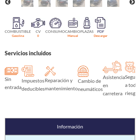
COMBUSTIBLE
CV
CONSUMO
CAMBIO
PLAZAS
PDF
Gasolina
0
Manual
Descargar
Servicios incluidos
Seguro
Asistencia
Sin
Reparación y
Impuestos
Cambio de
a todo
en
entrada
mantenimiento
deducibles
neumáticos
riesgo
carretera
Información