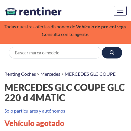
Toggl
Todas nuestras ofertas disponen de
Vehículo de pre entrega
.
Consulta con tu agente.
Renting Coches
>
Mercedes
>
MERCEDES GLC COUPE
MERCEDES GLC COUPE GLC
220 d 4MATIC
Solo particulares y autónomos
Vehículo agotado