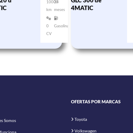
20 d
GLC 300 de
10000
24
IC
4MATIC
km
meses
0
Gasolina
CV
OFERTAS POR MARCAS
Toyota
es Somos
Volkswagen
funciona