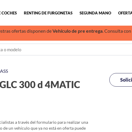
E COCHES
RENTING DE FURGONETAS
SEGUNDA MANO
OFERTA
stras ofertas disponen de
Vehículo de pre entrega
. Consulta con
ASS
Solic
GLC 300 d 4MATIC
alistas a través del formulario para realizar una
io de un vehículo que ya no está en oferta puede