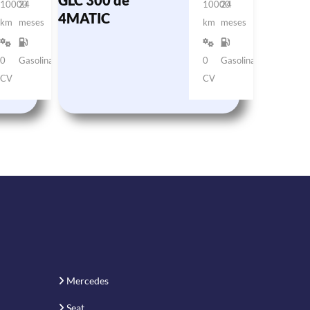
GLC 300 de
10000
24
10000
24
4MATIC
km
meses
km
meses
0
Gasolina
0
Gasolina
CV
CV
Mercedes
Seat