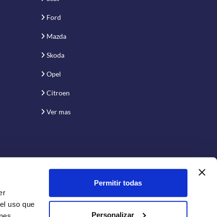
Ford
Mazda
Skoda
Opel
Citroen
Ver mas
Permitir todas
er
 el uso que
Personalizar
enes