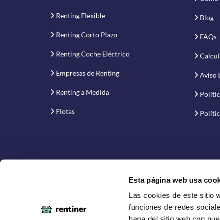
Renting Flexible
Blog
Renting Corto Plazo
FAQs
Renting Coche Eléctrico
Calcul
Empresas de Renting
Aviso 
Renting a Medida
Políti
Flotas
Políti
Esta página web usa cook
Las cookies de este sitio 
Proyecto financiado por la Empresa Nacional de Inno
funciones de redes sociale
haga del sitio web con nue