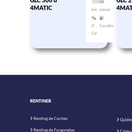
GLC 300 d
GLC 2
10000
24
4MATIC
4MAT
km
meses
0
Gasolina
CV
RENTINER
Renting de Coches
Quién
Renting de Furgonetas
Cómo 