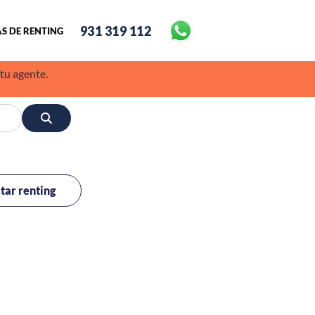
931 319 112
S DE RENTING
 tu agente.
itar renting