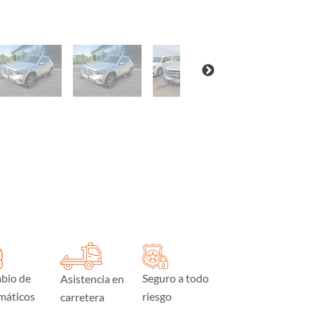
bio de
Seguro a todo
Asistencia en
máticos
riesgo
carretera