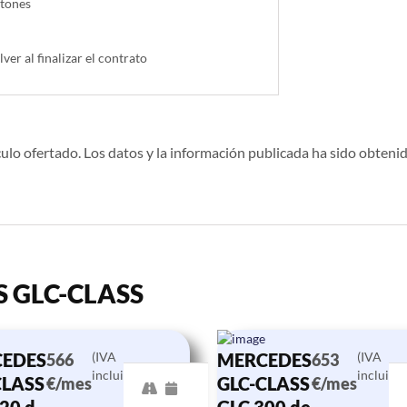
ntones
lver al finalizar el contrato
ulo ofertado. Los datos y la información publicada ha sido obtenid
S GLC-CLASS
EDES
(IVA
MERCEDES
(IVA
566
653
incluido)
incluido)
CLASS
GLC-CLASS
€/mes
€/mes