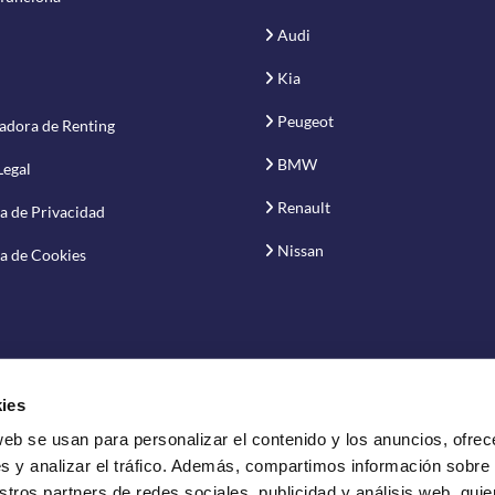
Audi
Kia
Peugeot
adora de Renting
BMW
Legal
Renault
ca de Privacidad
Nissan
ca de Cookies
ies
web se usan para personalizar el contenido y los anuncios, ofrec
vación S.A.
s y analizar el tráfico. Además, compartimos información sobre
stros partners de redes sociales, publicidad y análisis web, qui