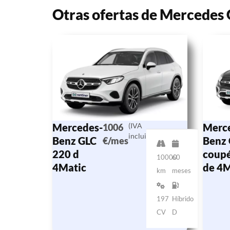
Otras ofertas de Mercedes
Mercedes-
(IVA
Merc
1006
incluido)
Benz GLC
Benz
€/mes
220 d
coup
10000
60
4Matic
de 4M
km
meses
197
Híbrido
CV
D