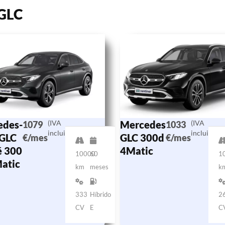
 GLC
edes-
(IVA
Mercedes
(IVA
1079
1033
incluido)
incluido)
 GLC
GLC 300d
€/mes
€/mes
é 300
4Matic
10000
60
1
atic
km
meses
k
333
Híbrido
2
CV
E
C