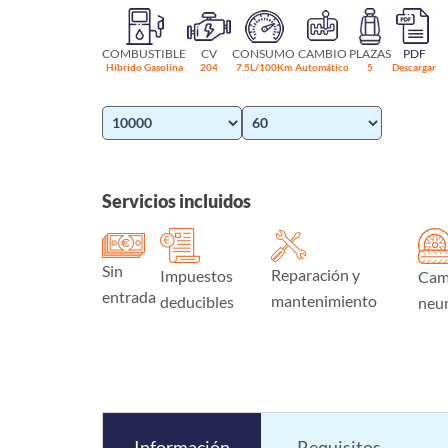
COMBUSTIBLE
CV
CONSUMO
CAMBIO
PLAZAS
PDF
Híbrido Gasolina
204
7.5L/100Km
Automático
5
Descargar
Servicios incluidos
Sin
Reparación y
Impuestos
Cam
entrada
mantenimiento
deducibles
neu
Información
Requisitos