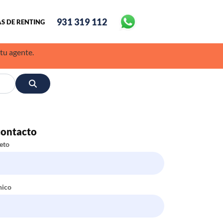
931 319 112
S DE RENTING
 tu agente.
contacto
eto
nico