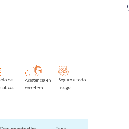
bio de
Seguro a todo
Asistencia en
máticos
riesgo
carretera
Documentación
Faqs