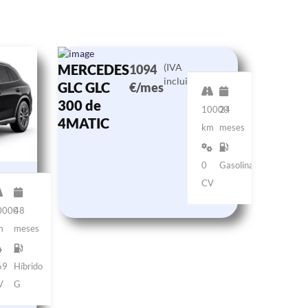
MERCEDES
(IVA
1094
incluido)
GLC GLC
€/mes
300 de
10000
24
4MATIC
km
meses
0
Gasolina
CV
0000
48
m
meses
69
Híbrido
V
G