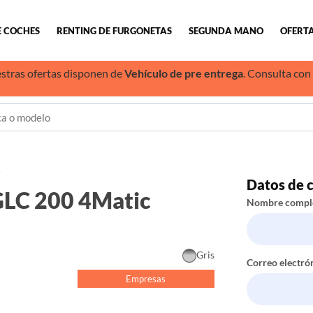
E COCHES
RENTING DE FURGONETAS
SEGUNDA MANO
OFERTA
stras ofertas disponen de
Vehículo de pre entrega
. Consulta con
C
Datos de 
GLC 200 4Matic
Nombre compl
Gris
Correo electró
Empresas