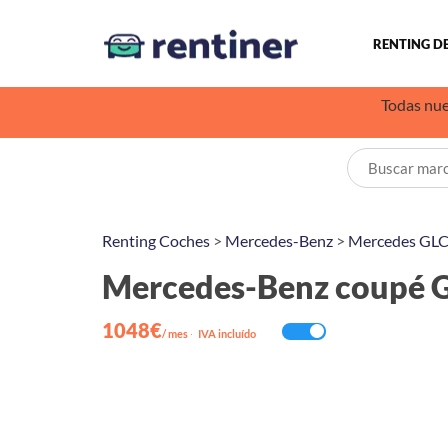
RENTING D
Todas nue
Renting Coches
>
Mercedes-Benz
>
Mercedes GL
Mercedes-Benz coupé 
1048€
/ mes
·
IVA incluído