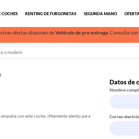
E COCHES
RENTING DE FURGONETAS
SEGUNDA MANO
OFERTA
stras ofertas disponen de
Vehículo de pre entrega
. Consulta con
B
Datos de 
Nombre compl
campaña con este coche. ¡Mantente atento para
Correo electró