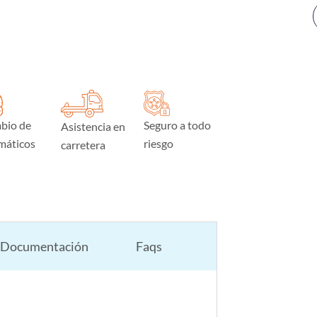
bio de
Seguro a todo
Asistencia en
máticos
riesgo
carretera
Documentación
Faqs