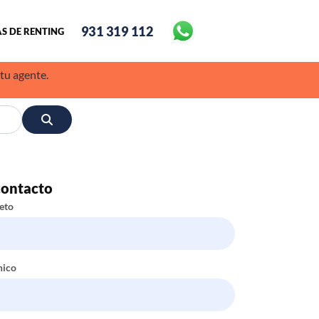
931 319 112
S DE RENTING
 tu agente.
contacto
eto
nico