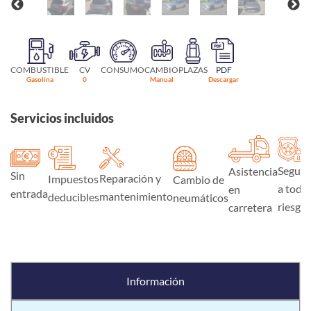
COMBUSTIBLE
CV
CONSUMO
CAMBIO
PLAZAS
PDF
Gasolina
0
Manual
Descargar
Servicios incluidos
Seguro
Asistencia
Sin
Reparación y
Impuestos
Cambio de
a todo
en
entrada
mantenimiento
deducibles
neumáticos
riesgo
carretera
Información