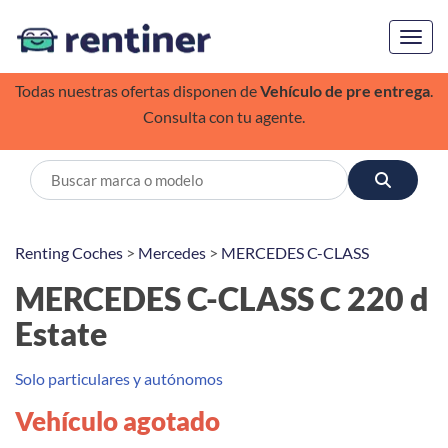
Toggl
Todas nuestras ofertas disponen de
Vehículo de pre entrega
.
Consulta con tu agente.
Renting Coches
>
Mercedes
>
MERCEDES C-CLASS
MERCEDES C-CLASS C 220 d
Estate
Solo particulares y autónomos
Vehículo agotado