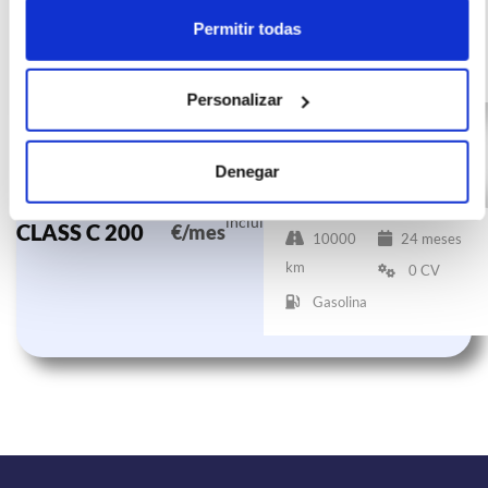
10000
24 meses
Permitir todas
km
0 CV
Gasolina
Personalizar
Denegar
MERCEDES C-
(IVA
583
incluido)
CLASS C 200
€/mes
10000
24 meses
km
0 CV
Gasolina