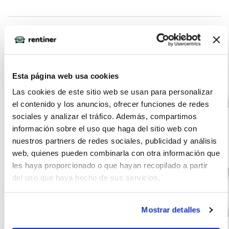
Otras ofertas de MERCEDES C-
CLASS
Esta página web usa cookies
Las cookies de este sitio web se usan para personalizar
el contenido y los anuncios, ofrecer funciones de redes
MERCEDES C-
(IVA
550
incluido)
sociales y analizar el tráfico. Además, compartimos
CLASS C 200
€/mes
10000
24 meses
información sobre el uso que haga del sitio web con
km
0 CV
nuestros partners de redes sociales, publicidad y análisis
Gasolina
web, quienes pueden combinarla con otra información que
les haya proporcionado o que hayan recopilado a partir
del uso que haya hecho de sus servicios.
Mostrar detalles
MERCEDES C-
(IVA
507
incluido)
CLASS C 200
€/mes