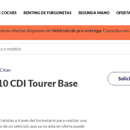
E COCHES
RENTING DE FURGONETAS
SEGUNDA MANO
OFERTA
stras ofertas disponen de
Vehículo de pre entrega
. Consulta con
Citan
Solic
10 CDI Tourer Base
alistas a través del formulario para realizar una
io de un vehículo que ya no está en oferta puede