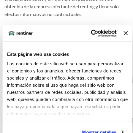
obtenida de la empresa ofertante del renting y tiene solo
efectos informativos no contractuales.
Otras ofertas de MERCEDES B-
Esta página web usa cookies
CLASS
Las cookies de este sitio web se usan para personalizar
el contenido y los anuncios, ofrecer funciones de redes
sociales y analizar el tráfico. Además, compartimos
MERCEDES B-
(IVA
436
información sobre el uso que haga del sitio web con
incluido)
CLASS B 200 d
€/mes
10000
24 meses
nuestros partners de redes sociales, publicidad y análisis
web, quienes pueden combinarla con otra información que
km
0 CV
les haya proporcionado o que hayan recopilado a partir
Gasolina
del uso que haya hecho de sus servicios.
Mostrar detalles