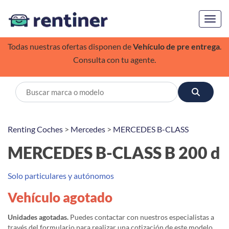
Toggl
Todas nuestras ofertas disponen de
Vehículo de pre entrega
.
Consulta con tu agente.
Renting Coches
>
Mercedes
>
MERCEDES B-CLASS
MERCEDES B-CLASS B 200 d
Solo particulares y autónomos
Vehículo agotado
Unidades agotadas.
Puedes contactar con nuestros especialistas a
través del formulario para realizar una cotización de este modelo,