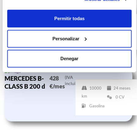
MERCEDES B-
(IVA
425
incluido)
Permitir todas
CLASS B 180 d
€/mes
10000
24 meses
km
0 CV
Personalizar
Gasolina
Denegar
MERCEDES B-
(IVA
428
incluido)
CLASS B 200 d
€/mes
10000
24 meses
km
0 CV
Gasolina