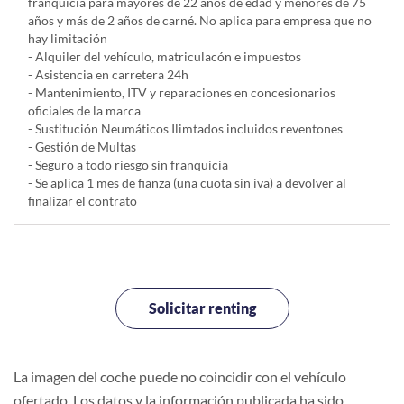
franquicia para mayores de 22 años de edad y menores de 75
años y más de 2 años de carné. No aplica para empresa que no
hay limitación
- Alquiler del vehí­culo, matriculacón e impuestos
- Asistencia en carretera 24h
- Mantenimiento, ITV y reparaciones en concesionarios
oficiales de la marca
- Sustitución Neumáticos Ilimtados incluidos reventones
- Gestión de Multas
- Seguro a todo riesgo sin franquicia
- Se aplica 1 mes de fianza (una cuota sin iva) a devolver al
finalizar el contrato
Solicitar renting
La imagen del coche puede no coincidir con el vehículo
ofertado. Los datos y la información publicada ha sido