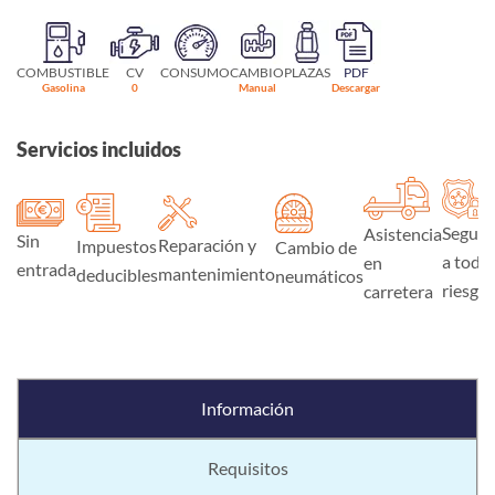
COMBUSTIBLE
CV
CONSUMO
CAMBIO
PLAZAS
PDF
Gasolina
0
Manual
Descargar
Servicios incluidos
Seguro
Asistencia
Sin
Reparación y
Impuestos
Cambio de
a todo
en
entrada
mantenimiento
deducibles
neumáticos
riesgo
carretera
Información
Requisitos