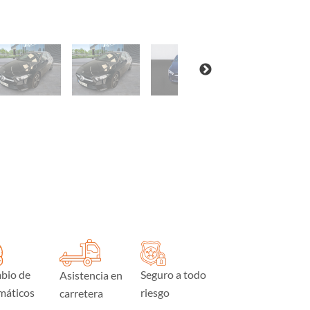
bio de
Seguro a todo
Asistencia en
máticos
riesgo
carretera