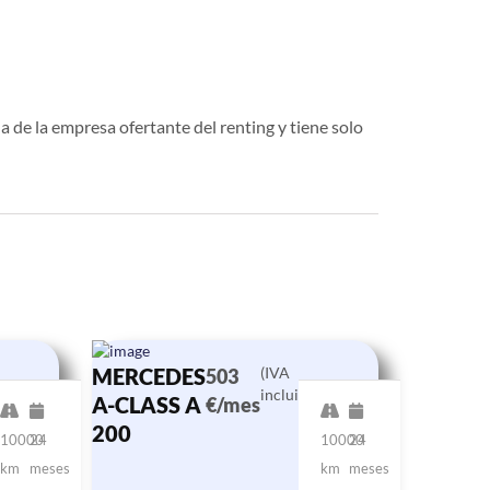
a de la empresa ofertante del renting y tiene solo
MERCEDES
(IVA
503
incluido)
A-CLASS A
€/mes
200
10000
24
10000
24
km
meses
km
meses