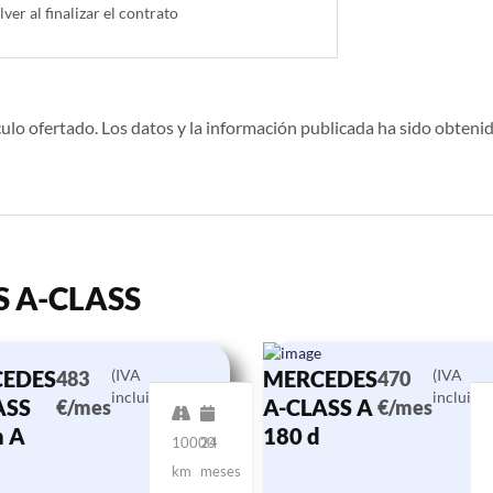
lver al finalizar el contrato
ulo ofertado. Los datos y la información publicada ha sido obtenid
S A-CLASS
EDES
(IVA
MERCEDES
(IVA
483
470
incluido)
incluido)
ASS
A-CLASS A
€/mes
€/mes
n A
180 d
10000
24
km
meses