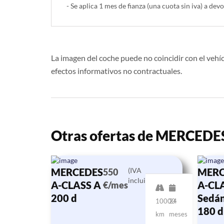
- Se aplica 1 mes de fianza (una cuota sin iva) a devo
La imagen del coche puede no coincidir con el vehíc
efectos informativos no contractuales.
Otras ofertas de MERCEDE
MERCEDES
(IVA
MERC
550
incluido)
A-CLASS A
A-CL
€/mes
200 d
Sedá
10000
24
180 d
km
meses