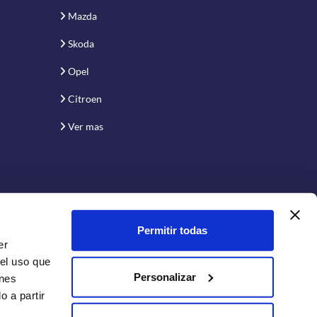
Mazda
Skoda
Opel
Citroen
Ver mas
Permitir todas
er
 el uso que
Personalizar
enes
 a partir
Conecta con nosotros: