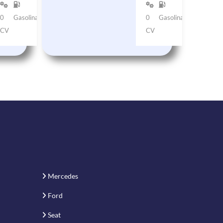
0
Gasolina
0
Gasolina
CV
CV
Mercedes
Ford
Seat