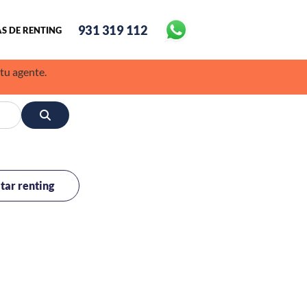
931 319 112
S DE RENTING
 tu agente.
itar renting