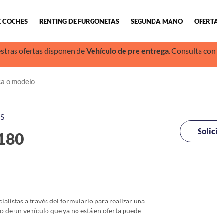
E COCHES
RENTING DE FURGONETAS
SEGUNDA MANO
OFERTA
stras ofertas disponen de
Vehículo de pre entrega
. Consulta con
S
Solic
180
alistas a través del formulario para realizar una
io de un vehículo que ya no está en oferta puede