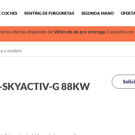
E COCHES
RENTING DE FURGONETAS
SEGUNDA MANO
OFERTA
stras ofertas disponen de
Vehículo de pre entrega
. Consulta con
Solic
-SKYACTIV-G 88KW