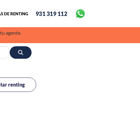
931 319 112
S DE RENTING
 tu agente.
itar renting