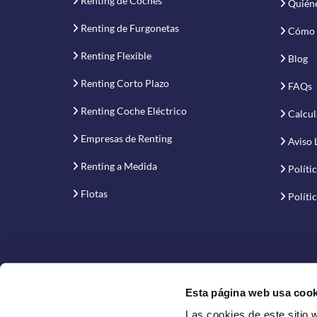
Renting de Coches
Quién
Renting de Furgonetas
Cómo 
Renting Flexible
Blog
Renting Corto Plazo
FAQs
Renting Coche Eléctrico
Calcul
Empresas de Renting
Aviso 
Renting a Medida
Políti
Flotas
Políti
Esta página web usa cook
Las cookies de este sitio 
Proyecto financiado por la Empresa Nacional de Inno