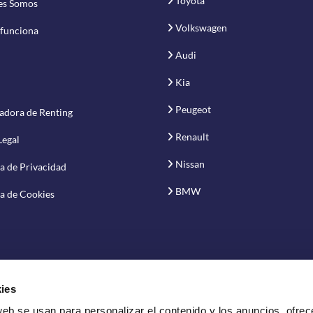
Toyota
es Somos
Volkswagen
funciona
Audi
Kia
Peugeot
adora de Renting
Renault
Legal
Nissan
ca de Privacidad
BMW
ca de Cookies
ies
web se usan para personalizar el contenido y los anuncios, ofrec
vación S.A.