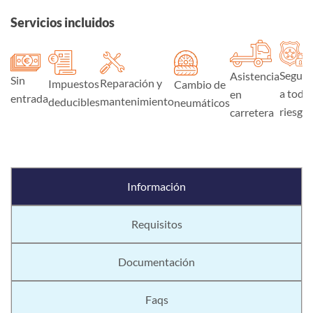
Servicios incluidos
Seguro
Asistencia
Sin
Reparación y
Impuestos
Cambio de
a todo
en
entrada
mantenimiento
deducibles
neumáticos
riesgo
carretera
Información
Requisitos
Documentación
Faqs