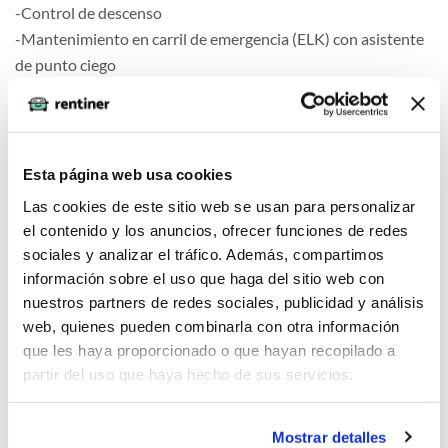
-Control de descenso
-Mantenimiento en carril de emergencia (ELK) con asistente
de punto ciego
-Función de ayuda al salir del habitáculo (BSM con DSF)
-eCall con GPS
-Asistente de arranque en cuesta
-Asistente en intersecciones
Esta página web usa cookies
-Servicios coche conectado (MyMazda App)
Las cookies de este sitio web se usan para personalizar
-Control Cinemático de Posición (KPC)
el contenido y los anuncios, ofrecer funciones de redes
sociales y analizar el tráfico. Además, compartimos
información sobre el uso que haga del sitio web con
Comfort
nuestros partners de redes sociales, publicidad y análisis
web, quienes pueden combinarla con otra información
que les haya proporcionado o que hayan recopilado a
partir del uso que haya hecho de sus servicios.
Seguridad
Mostrar detalles