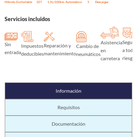
Híbrido Enchufable
327
1.5L/100km
Automático
5
Descargar
Servicios incluidos
Seguro
Asistencia
Sin
Reparación y
Impuestos
Cambio de
a todo
en
entrada
mantenimiento
deducibles
neumáticos
riesgo
carretera
Información
Requisitos
Documentación