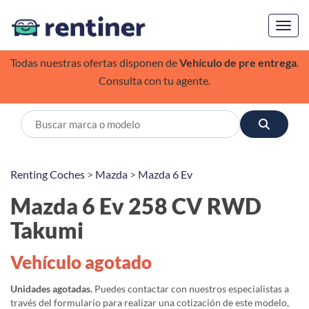
Toggl
Todas nuestras ofertas disponen de
Vehículo de pre entrega
.
Consulta con tu agente.
Renting Coches
>
Mazda
>
Mazda 6 Ev
Mazda 6 Ev 258 CV RWD
Takumi
Vehículo agotado
Unidades agotadas.
Puedes contactar con nuestros especialistas a
través del formulario para realizar una cotización de este modelo,