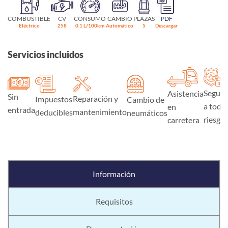
COMBUSTIBLE
CV
CONSUMO
CAMBIO
PLAZAS
PDF
Eléctrico
258
0.1 L/100km
Automático
5
Descargar
Servicios incluidos
Seguro
Asistencia
Sin
Reparación y
Impuestos
Cambio de
a todo
en
entrada
mantenimiento
deducibles
neumáticos
riesgo
carretera
Información
Requisitos