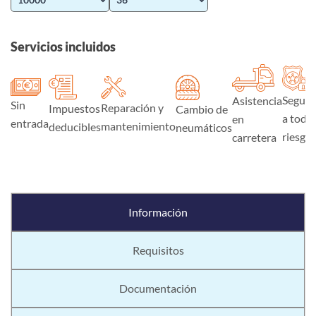
Servicios incluidos
Seguro
Asistencia
Sin
Reparación y
Impuestos
Cambio de
a todo
en
entrada
mantenimiento
deducibles
neumáticos
riesgo
carretera
Información
Requisitos
Documentación