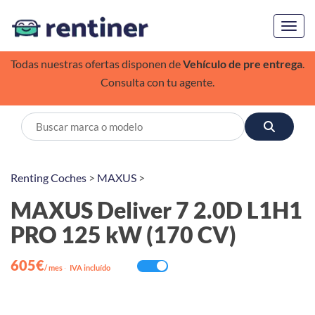
Toggl
Todas nuestras ofertas disponen de
Vehículo de pre entrega
.
Consulta con tu agente.
Renting Coches
>
MAXUS
>
MAXUS Deliver 7 2.0D L1H1
PRO 125 kW (170 CV)
605€
/ mes
·
IVA incluído