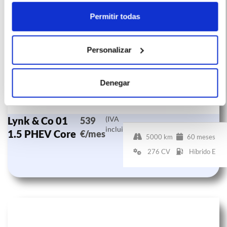
Permitir todas
Personalizar
Denegar
Lynk & Co 01
(IVA
539
incluido)
1.5 PHEV Core
€/mes
5000 km
60 meses
276 CV
Híbrido E