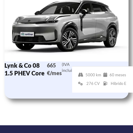
Lynk & Co 08
(IVA
665
incluido)
1.5 PHEV Core
€/mes
5000 km
60 meses
276 CV
Híbrido E