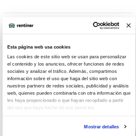
La imagen del coche puede no coincidir con el vehículo
ofertado. Los datos y la información publicada ha sido
obtenida de la empresa ofertante del renting y tiene solo
Esta página web usa cookies
efectos informativos no contractuales.
Las cookies de este sitio web se usan para personalizar
el contenido y los anuncios, ofrecer funciones de redes
Número de oferta:RED-RED-18923 Última actualización:
sociales y analizar el tráfico. Además, compartimos
2025-11-14
información sobre el uso que haga del sitio web con
nuestros partners de redes sociales, publicidad y análisis
web, quienes pueden combinarla con otra información que
les haya proporcionado o que hayan recopilado a partir
del uso que haya hecho de sus servicios.
Otras ofertas de Lynk Co
Mostrar detalles