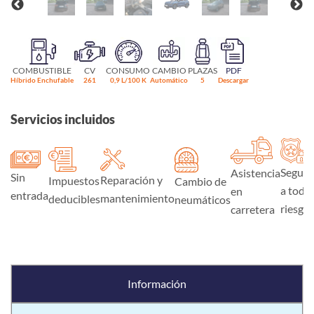
COMBUSTIBLE
CV
CONSUMO
CAMBIO
PLAZAS
PDF
Híbrido Enchufable
261
0,9 L/100 K
Automático
5
Descargar
Servicios incluidos
Seguro
Asistencia
Sin
Reparación y
Impuestos
Cambio de
a todo
en
entrada
mantenimiento
deducibles
neumáticos
riesgo
carretera
Información