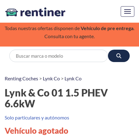
Toggl
Todas nuestras ofertas disponen de
Vehículo de pre entrega
.
Consulta con tu agente.
Renting Coches
>
Lynk Co
>
Lynk Co
Lynk & Co 01 1.5 PHEV
6.6kW
Solo particulares y autónomos
Vehículo agotado