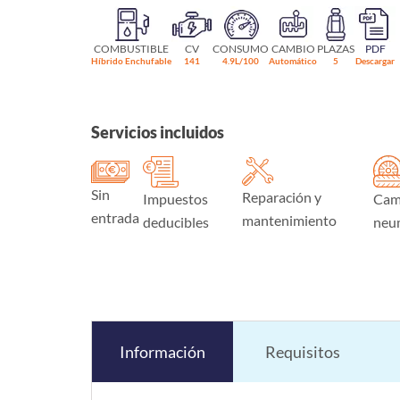
COMBUSTIBLE
CV
CONSUMO
CAMBIO
PLAZAS
PDF
Híbrido Enchufable
141
4.9L/100
Automático
5
Descargar
Servicios incluidos
Sin
Reparación y
Impuestos
Cam
entrada
mantenimiento
deducibles
neu
Información
Requisitos