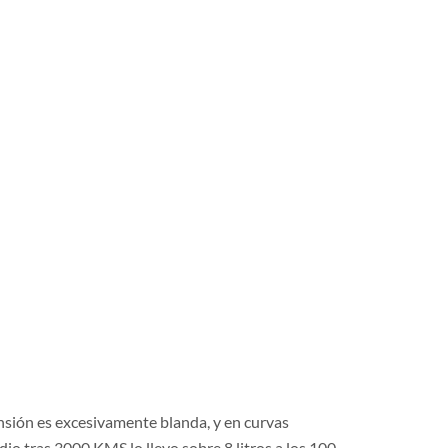
ensión es excesivamente blanda, y en curvas
o tras 3000 KMS lo llevo sobre 8 litros a los 100.