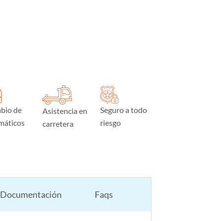
bio de
Seguro a todo
Asistencia en
máticos
riesgo
carretera
Documentación
Faqs