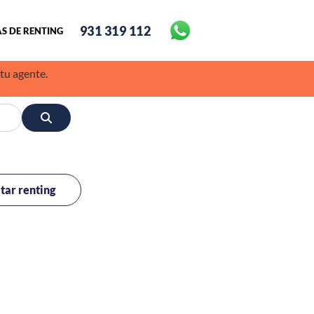
931 319 112
S DE RENTING
 tu agente.
itar renting