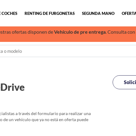
E COCHES
RENTING DE FURGONETAS
SEGUNDA MANO
OFERTA
stras ofertas disponen de
Vehículo de pre entrega
. Consulta con
Solic
eDrive
alistas a través del formulario para realizar una
io de un vehículo que ya no está en oferta puede