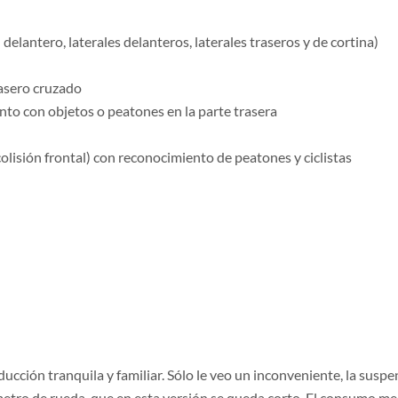
 delantero, laterales delanteros, laterales traseros y de cortina)
rasero cruzado
nto con objetos o peatones en la parte trasera
olisión frontal) con reconocimiento de peatones y ciclistas
ucción tranquila y familiar. Sólo le veo un inconveniente, la susp
etro de rueda, que en esta versión se queda corto. El consumo medi