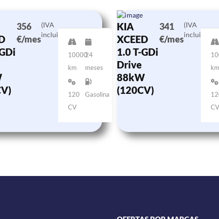
(IVA
KIA
(IVA
356
341
incluido)
incluido)
D
XCEED
€/mes
€/mes
-GDi
1.0 T-GDi
10000
24
10
Drive
km
meses
k
W
88kW
CV)
(120CV)
120
Gasolina
12
CV
C
OFERTAS POR MARCAS