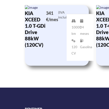
KIA
(IVA
KIA
341
incluido)
XCEED
XCEE
€/mes
1.0 T-GDi
1.0 T
10000
24
Drive
Drive
km
meses
88kW
88k
(120CV)
(120
120
Gasolina
CV
RENTINER