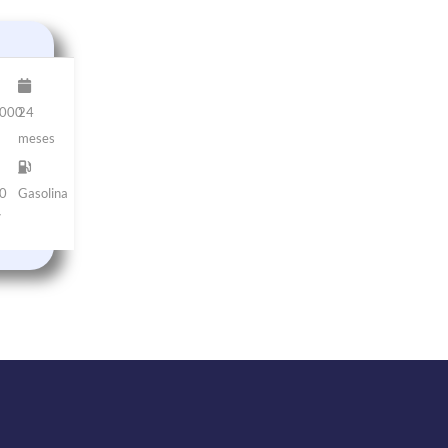
000
24
m
meses
0
Gasolina
V