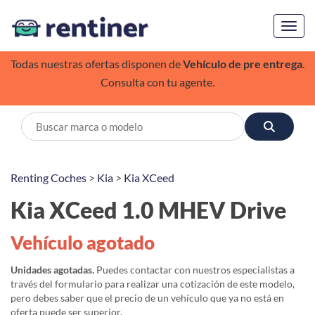
Toggl
Todas nuestras ofertas disponen de
Vehículo de pre entrega
.
Consulta con tu agente.
Renting Coches
>
Kia
>
Kia XCeed
Kia XCeed 1.0 MHEV Drive
Vehículo agotado
Unidades agotadas.
Puedes contactar con nuestros especialistas a
través del formulario para realizar una cotización de este modelo,
pero debes saber que el precio de un vehículo que ya no está en
oferta puede ser superior.