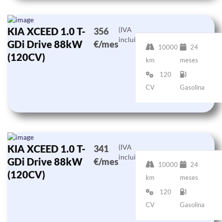
KIA XCEED 1.0 T-
(IVA
356
incluido)
GDi Drive 88kW
€/mes
10000
24
(120CV)
km
meses
120
CV
Gasolina
KIA XCEED 1.0 T-
(IVA
341
incluido)
GDi Drive 88kW
€/mes
10000
24
(120CV)
km
meses
120
CV
Gasolina