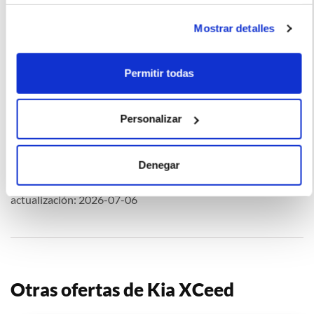
para aquellos que quieren un coche económico que ofrezca
una experiencia de conducción satisfactoria.
Mostrar detalles
Permitir todas
La imagen del coche puede no coincidir con el vehículo
ofertado. Los datos y la información publicada ha sido
Personalizar
obtenida de la empresa ofertante del renting y tiene solo
efectos informativos no contractuales.
Denegar
Número de oferta:AVA-KIA-17424 3s-4s Última
actualización: 2026-07-06
Otras ofertas de Kia XCeed