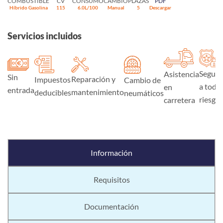
COMBUSTIBLE
CV
CONSUMO
CAMBIO
PLAZAS
PDF
Híbrido Gasolina
115
6.0L/100
Manual
5
Descargar
Servicios incluidos
Seguro
Asistencia
Sin
Reparación y
Impuestos
Cambio de
a todo
en
entrada
mantenimiento
deducibles
neumáticos
riesgo
carretera
Información
Requisitos
Documentación