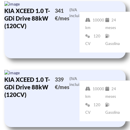
KIA XCEED 1.0 T-
(IVA
341
incluido)
GDi Drive 88kW
€/mes
10000
24
(120CV)
km
meses
120
CV
Gasolina
KIA XCEED 1.0 T-
(IVA
339
incluido)
GDi Drive 88kW
€/mes
10000
24
(120CV)
km
meses
120
CV
Gasolina