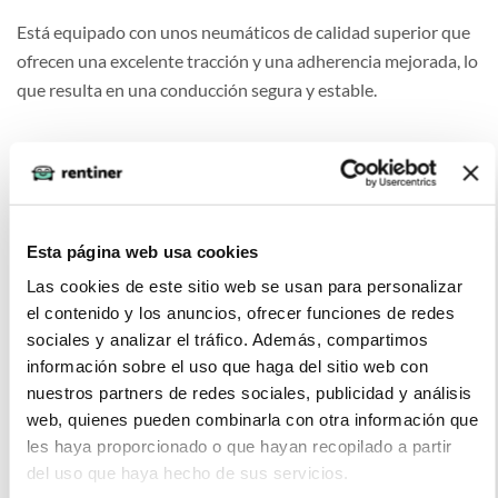
Está equipado con unos neumáticos de calidad superior que
ofrecen una excelente tracción y una adherencia mejorada, lo
que resulta en una conducción segura y estable.
Justo Pomero (2022-02-02)
Esta página web usa cookies
coche rápido, aceleración rápida y precisa
Las cookies de este sitio web se usan para personalizar
el contenido y los anuncios, ofrecer funciones de redes
sociales y analizar el tráfico. Además, compartimos
información sobre el uso que haga del sitio web con
nuestros partners de redes sociales, publicidad y análisis
Juan J. (2022-01-05)
web, quienes pueden combinarla con otra información que
les haya proporcionado o que hayan recopilado a partir
del uso que haya hecho de sus servicios.
Precio asequible, excelente relación calidad-precio. Es ideal