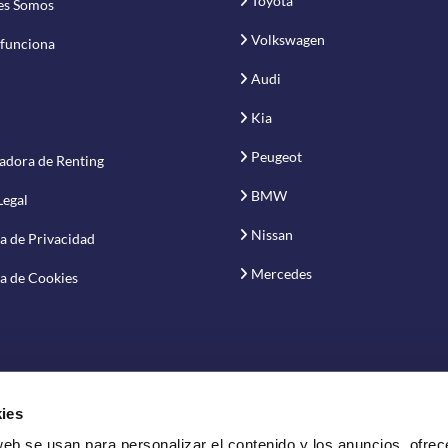
Toyota
es Somos
Volkswagen
funciona
Audi
Kia
Peugeot
adora de Renting
BMW
Legal
Nissan
ca de Privacidad
Mercedes
ca de Cookies
ies
web se usan para personalizar el contenido y los anuncios, ofrec
vación S.A.