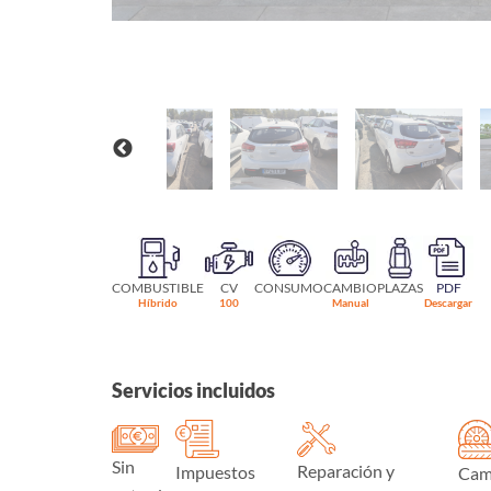
COMBUSTIBLE
CV
CONSUMO
CAMBIO
PLAZAS
PDF
Híbrido
100
Manual
Descargar
Servicios incluidos
Sin
Reparación y
Impuestos
Cam