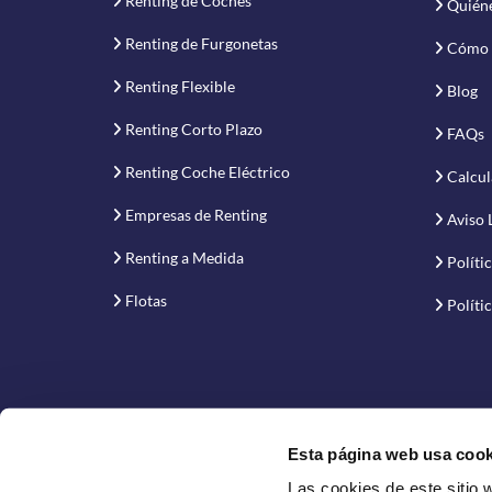
Renting de Coches
Quién
Renting de Furgonetas
Cómo 
Renting Flexible
Blog
Renting Corto Plazo
FAQs
Renting Coche Eléctrico
Calcul
Empresas de Renting
Aviso 
Renting a Medida
Políti
Flotas
Políti
Esta página web usa cook
Las cookies de este sitio 
Proyecto financiado por la Empresa Nacional de Inno