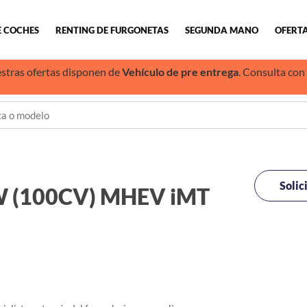
E COCHES
RENTING DE FURGONETAS
SEGUNDA MANO
OFERTA
stras ofertas disponen de
Vehículo de pre entrega
. Consulta con
Solic
kW (100CV) MHEV iMT