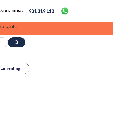
931 319 112
S DE RENTING
 tu agente.
itar renting