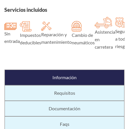
Servicios incluidos
Seguro
Asistencia
Sin
Reparación y
Impuestos
Cambio de
a todo
en
entrada
mantenimiento
deducibles
neumáticos
riesgo
carretera
Información
Requisitos
Documentación
Faqs