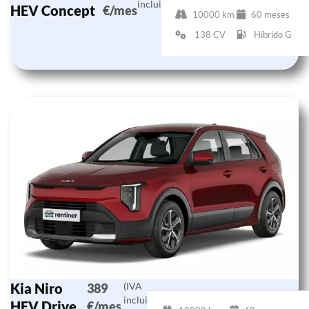
incluido)
HEV Concept
€/mes
10000 km
60 meses
138 CV
Híbrido G
Kia Niro
(IVA
389
incluido)
HEV Drive
€/mes