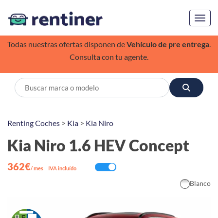
Toggl
Todas nuestras ofertas disponen de
Vehículo de pre entrega
.
Consulta con tu agente.
Renting Coches
>
Kia
>
Kia Niro
Kia Niro 1.6 HEV Concept
362€
/ mes
·
IVA incluído
Blanco