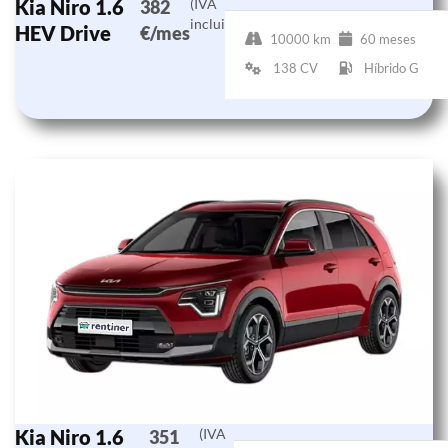
Kia Niro 1.6
(IVA
382
incluido)
HEV Drive
€/mes
10000 km
60 meses
138 CV
Híbrido G
Kia Niro 1.6
(IVA
351