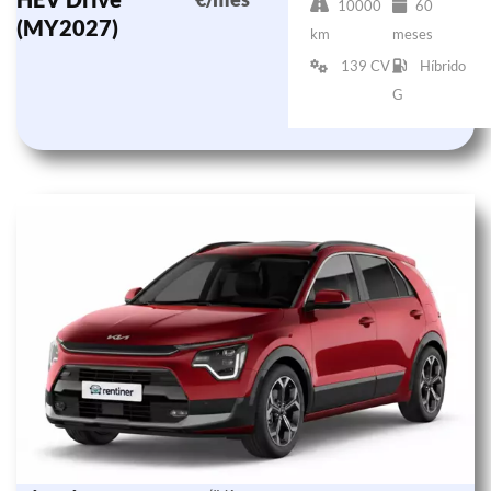
10000
60
(MY2027)
km
meses
139 CV
Híbrido
G