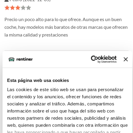
Precio un poco alto para lo que ofrece. Aunque es un buen
coche, hay modelos más baratos de otras marcas que ofrecen
la misma calidad y prestaciones
Ana (2022-11-19)
Esta página web usa cookies
Es un coche ideal para familias por su tamaño, pues ofrece
Las cookies de este sitio web se usan para personalizar
una buena relación entre el espacio interior y el tamaño
el contenido y los anuncios, ofrecer funciones de redes
externo, es lo suficientemente grande para alojar a 5
sociales y analizar el tráfico. Además, compartimos
pasajeros fácilmente y a la vez no es demasiado grande para
información sobre el uso que haga del sitio web con
el aparcamiento.
nuestros partners de redes sociales, publicidad y análisis
web, quienes pueden combinarla con otra información que
les haya proporcionado o que hayan recopilado a partir