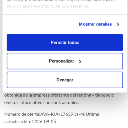
del uso que haya hecho de sus servicios.
Andrés (2022-03-12)
Mostrar detalles
Buen nivel de amortiguación en los asientos y una buena
suspensión por lo que es un coche cómodo de conducir en
Permitir todas
carreteras de montaña, así como en autopistas
Personalizar
La imagen del coche puede no coincidir con el vehículo
Denegar
ofertado. Los datos y la información publicada ha sido
obtenida de la empresa ofertante del renting y tiene solo
efectos informativos no contractuales.
Número de oferta:AVA-KIA-17639 3s-4s Última
actualización: 2026-08-05