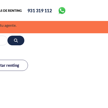
931 319 112
S DE RENTING
 tu agente.
itar renting