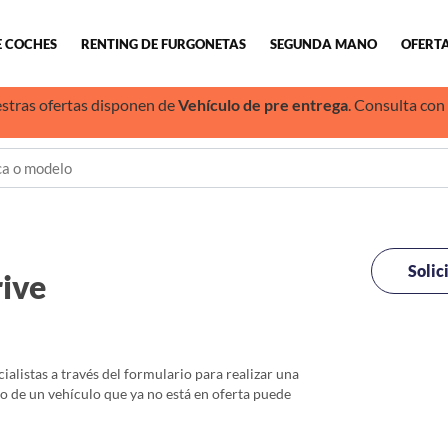
E COCHES
RENTING DE FURGONETAS
SEGUNDA MANO
OFERTA
stras ofertas disponen de
Vehículo de pre entrega
. Consulta con
Solic
ive
alistas a través del formulario para realizar una
io de un vehículo que ya no está en oferta puede