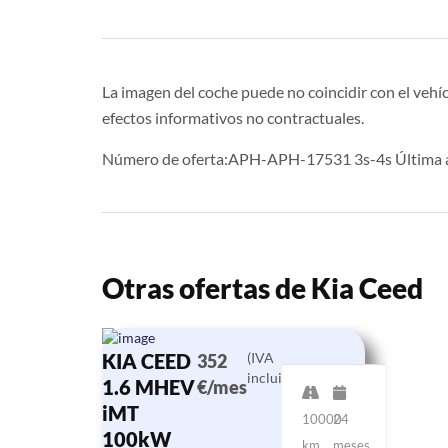
La imagen del coche puede no coincidir con el vehíc
efectos informativos no contractuales.
Número de oferta:APH-APH-17531 3s-4s Última a
Otras ofertas de Kia Ceed
KIA CEED
(IVA
352
incluido)
1.6 MHEV
€/mes
iMT
10000
24
100kW
km
meses