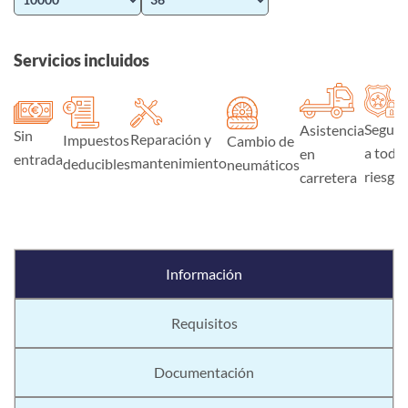
Servicios incluidos
Seguro
Asistencia
Sin
Reparación y
Impuestos
Cambio de
a todo
en
entrada
mantenimiento
deducibles
neumáticos
riesgo
carretera
Información
Requisitos
Documentación