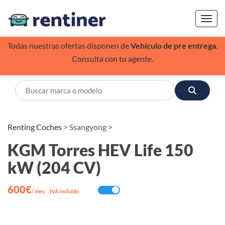
Toggl
Todas nuestras ofertas disponen de
Vehículo de pre entrega
.
Consulta con tu agente.
Renting Coches
> Ssangyong >
KGM Torres HEV Life 150
kW (204 CV)
600€
/ mes
·
IVA incluído