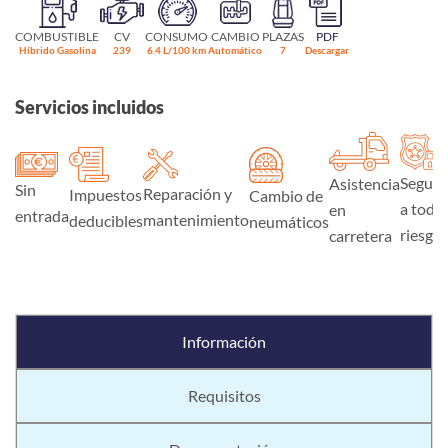
COMBUSTIBLE
CV
CONSUMO
CAMBIO
PLAZAS
PDF
Híbrido Gasolina
239
6.4 L/100 km
Automático
7
Descargar
Servicios incluidos
Seguro
Asistencia
Sin
Reparación y
Impuestos
Cambio de
a todo
en
entrada
mantenimiento
deducibles
neumáticos
riesgo
carretera
Información
Requisitos