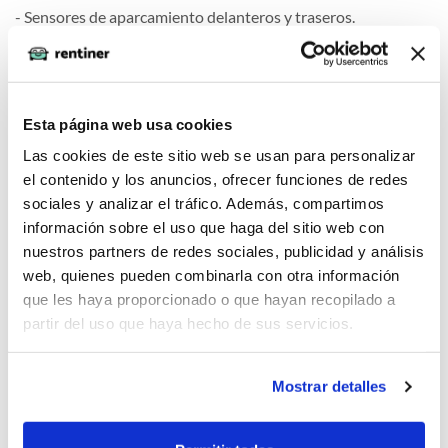
- Sensores de aparcamiento delanteros y traseros.
- Sensor de luces automáticas.
- Freno de estacionamiento eléctrico.
- Cambio electrónico por botón.
- Asistente de arranque en pendiente (HAC).
Esta página web usa cookies
Las cookies de este sitio web se usan para personalizar
el contenido y los anuncios, ofrecer funciones de redes
Comfort
sociales y analizar el tráfico. Además, compartimos
información sobre el uso que haga del sitio web con
nuestros partners de redes sociales, publicidad y análisis
web, quienes pueden combinarla con otra información
Seguridad
que les haya proporcionado o que hayan recopilado a
partir del uso que haya hecho de sus servicios.
Mostrar detalles
Multimedia