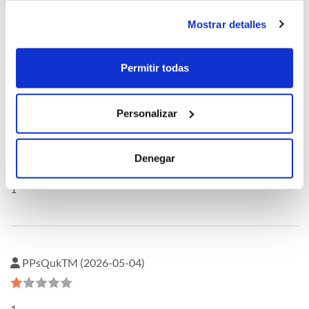
oQHnWnkU (2026-05-04)
Mostrar detalles
Permitir todas
1
Personalizar
oQHnWnkU (2026-05-04)
Denegar
1
PPsQukTM (2026-05-04)
1