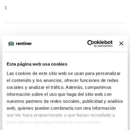
1
oQHnWnkU (2026-05-04)
1*973*968*0
Esta página web usa cookies
Las cookies de este sitio web se usan para personalizar
el contenido y los anuncios, ofrecer funciones de redes
sociales y analizar el tráfico. Además, compartimos
oQHnWnkU (2026-05-04)
información sobre el uso que haga del sitio web con
nuestros partners de redes sociales, publicidad y análisis
web, quienes pueden combinarla con otra información
DNHgzm0w
que les haya proporcionado o que hayan recopilado a
partir del uso que haya hecho de sus servicios.