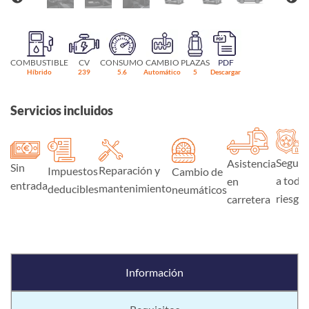
COMBUSTIBLE
CV
CONSUMO
CAMBIO
PLAZAS
PDF
Híbrido
239
5.6
Automático
5
Descargar
Servicios incluidos
Seguro
Asistencia
Sin
Reparación y
Impuestos
Cambio de
a todo
en
entrada
mantenimiento
deducibles
neumáticos
riesgo
carretera
Información