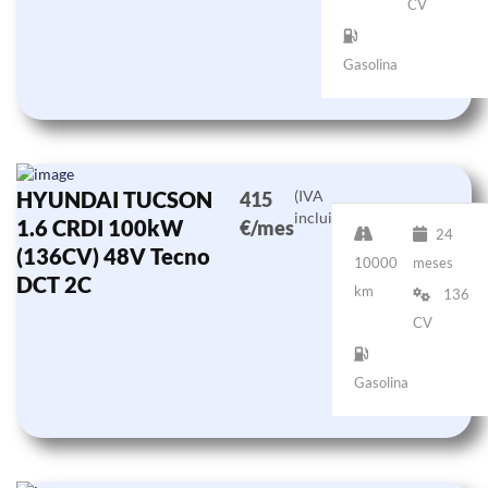
CV
Gasolina
HYUNDAI TUCSON
(IVA
415
incluido)
1.6 CRDI 100kW
€/mes
24
(136CV) 48V Tecno
10000
meses
DCT 2C
km
136
CV
Gasolina