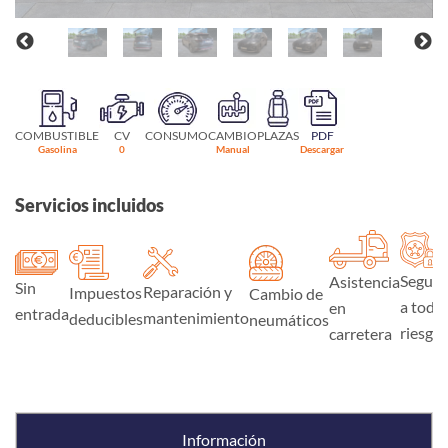
COMBUSTIBLE
CV
CONSUMO
CAMBIO
PLAZAS
PDF
Gasolina
0
Manual
Descargar
Servicios incluidos
Seguro
Asistencia
Sin
Reparación y
Impuestos
Cambio de
a todo
en
entrada
mantenimiento
deducibles
neumáticos
riesgo
carretera
Información