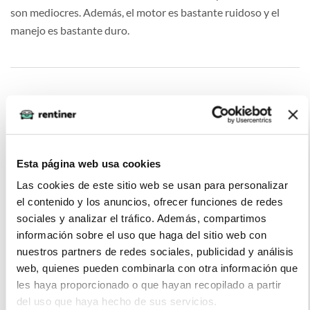
son mediocres. Además, el motor es bastante ruidoso y el
manejo es bastante duro.
Miguel ángel (2022-02-02)
He contratado un renting de un Hyundai Tucson
Esta página web usa cookies
recientemente y me ha impresionado este coche para bien. El
Las cookies de este sitio web se usan para personalizar
vehículo es cómodo, espacioso y ofrece un gran rendimiento.
el contenido y los anuncios, ofrecer funciones de redes
El motor es potente y suave, y la dirección es precisa y
sociales y analizar el tráfico. Además, compartimos
sensible. El interior está bien diseñado y cuenta con una gran
información sobre el uso que haga del sitio web con
cantidad de características útiles, por lo que lo recomiendo
nuestros partners de redes sociales, publicidad y análisis
mucho.
web, quienes pueden combinarla con otra información que
les haya proporcionado o que hayan recopilado a partir
del uso que haya hecho de sus servicios.