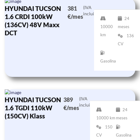
HYUNDAI TUCSON
(IVA
381
incluido)
1.6 CRDI 100kW
€/mes
24
(136CV) 48V Maxx
10000
meses
DCT
km
136
CV
Gasolina
HYUNDAI TUCSON
(IVA
389
incluido)
1.6 TGDI 110kW
€/mes
24
(150CV) Klass
10000 km
meses
150
CV
Gasolina