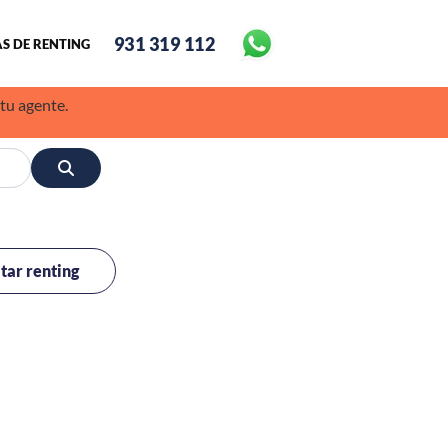
931 319 112
S DE RENTING
 tu agente.
itar renting