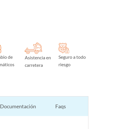
bio de
Seguro a todo
Asistencia en
máticos
riesgo
carretera
Documentación
Faqs