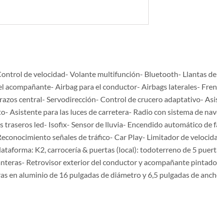
ontrol de velocidad- Volante multifunción- Bluetooth- Llantas de
l acompañante- Airbag para el conductor- Airbags laterales- Fren
razos central- Servodirección- Control de crucero adaptativo- Asi
- Asistente para las luces de carretera- Radio con sistema de na
 traseros led- Isofix- Sensor de lluvia- Encendido automático de
econocimiento señales de tráfico- Car Play- Limitador de velocida
 plataforma: K2, carrocería & puertas (local): todoterreno de 5 puer
elanteras- Retrovisor exterior del conductor y acompañante pintad
ras en aluminio de 16 pulgadas de diámetro y 6,5 pulgadas de ancho