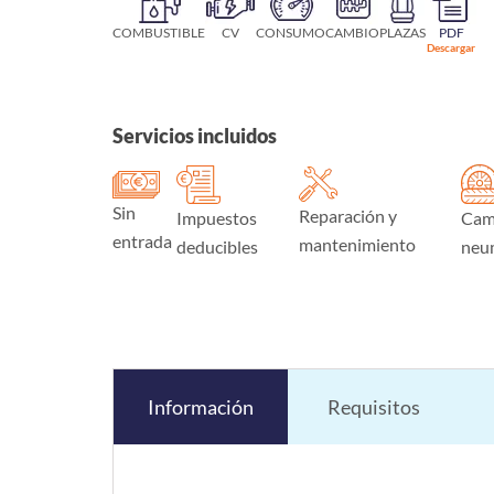
COMBUSTIBLE
CV
CONSUMO
CAMBIO
PLAZAS
PDF
Descargar
Servicios incluidos
Sin
Reparación y
Impuestos
Cam
entrada
mantenimiento
deducibles
neu
Información
Requisitos