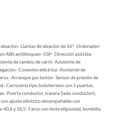
 aleación- Llantas de aleación de 16"- Ordenador-
os ABS antibloqueo- ESP- Dirección asistida-
stente de cambio de carril- Asistente de
vegación- Conexión eléctrica- Asistente de
 faros- Arranque por botón- Sensor de presión de
d- Carrocería tipo todoterreno con 5 puertas,
tas- Puerta conductor, trasera (lado conductor),
o con ajuste eléctrico desempañable con
 40,6 y 16,5- Faros con lente elipsoidal, bombilla