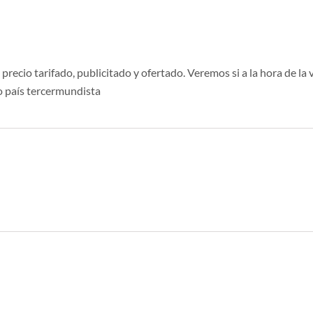
ecio tarifado, publicitado y ofertado. Veremos si a la hora de la v
o país tercermundista