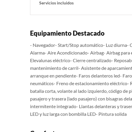
Servicios incluidos
Equipamiento Destacado
- Navegador- Start/Stop automático- Luz diurna- C
Alarma- Aire Acondicionado- Airbag- Airbag para e
Elevalunas eléctrico- Cierre centralizado- Reposab
mantenimiento de carril- Asistente de aparcamiento
arranque en pendiente- Faros delanteros led- Faros
neumáticos- Freno de estacionamiento eléctrico- R
batalla corta, volante al lado izquierdo, código de
pasajero y trasera (lado pasajero) con bisagras d
intermitente integrado- Llantas delanteras y trase
LED y luz larga con bombilla LED- Pintura solida