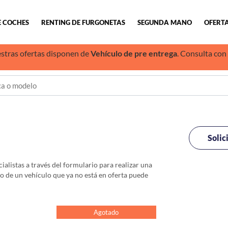
E COCHES
RENTING DE FURGONETAS
SEGUNDA MANO
OFERTA
stras ofertas disponen de
Vehículo de pre entrega
. Consulta con
Solic
alistas a través del formulario para realizar una
io de un vehículo que ya no está en oferta puede
Agotado