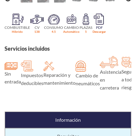
COMBUSTIBLE
CV
CONSUMO
CAMBIO
PLAZAS
PDF
Híbrido
138
4.5
Automático
5
Descargar
Servicios incluidos
Seguro
Asistencia
Sin
Reparación y
Impuestos
Cambio de
a todo
en
entrada
mantenimiento
deducibles
neumáticos
riesgo
carretera
Información