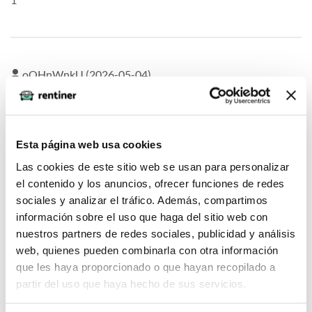
oQHnWnkU (2026-05-04)
1*973*968*0
Esta página web usa cookies
Las cookies de este sitio web se usan para personalizar
el contenido y los anuncios, ofrecer funciones de redes
oQHnWnkU (2026-05-04)
sociales y analizar el tráfico. Además, compartimos
información sobre el uso que haga del sitio web con
nuestros partners de redes sociales, publicidad y análisis
DNHgzm0w
web, quienes pueden combinarla con otra información
que les haya proporcionado o que hayan recopilado a
partir del uso que haya hecho de sus servicios.