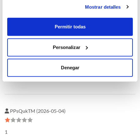
oQHnWnkU (2026-05-04)
Mostrar detalles
1
Permitir todas
Personalizar
oQHnWnkU (2026-05-04)
Denegar
1
PPsQukTM (2026-05-04)
1