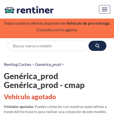
Toggl
Todas nuestras ofertas disponen de
Vehículo de pre entrega
.
Consulta con tu agente.
Renting Coches
>
Genérica_prod
>
Genérica_prod
Genérica_prod - cmap
Vehículo agotado
Unidades agotadas.
Puedes contactar con nuestros especialistas a
través del formulario para realizar una cotización de este modelo,