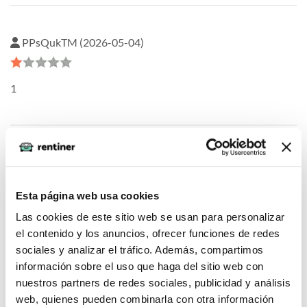
PPsQukTM (2026-05-04)
1
Información seguro (2026-02-04)
Esta página web usa cookies
Falta un detalle y es que se especifique el seguro a todo
Las cookies de este sitio web se usan para personalizar
riesgo si es con franquicia o sin franquicia
el contenido y los anuncios, ofrecer funciones de redes
sociales y analizar el tráfico. Además, compartimos
información sobre el uso que haga del sitio web con
nuestros partners de redes sociales, publicidad y análisis
Rousi (2026-01-27)
web, quienes pueden combinarla con otra información