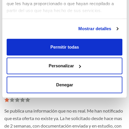
que les haya proporcionado o que hayan recopilado a
partir del uso que haya hecho de sus servicios.
Se publica una información que no es real. Me han notificado
que esta oferta no existe ya. La he solicitado desde hace mas
Mostrar detalles
de 2 semanas, con documentación enviada y en estudio, con
correos y mensajes haciendo referencia a esta oferta y hoy
me dicen que la han eliminado por orden del proveedor y la
Permitir todas
pasan a 48 meses e incremento de cuota. No es serio y se
deben respetar las operaciones en marcha.
Personalizar
Denegar
Rousi (2026-01-27)
Se publica una información que no es real. Me han notificado
que esta oferta no existe ya. La he solicitado desde hace mas
de 2 semanas, con documentación enviada y en estudio, con