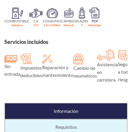
COMBUSTIBLE
CV
CONSUMO
CAMBIO
PLAZAS
PDF
Gasolina
125
6.8 L/100km
Manual
5
Descargar
Servicios incluidos
Seguro
Asistencia
Sin
Reparación y
Impuestos
Cambio de
a todo
en
entrada
mantenimiento
deducibles
neumáticos
riesgo
carretera
Información
Requisitos