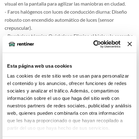
visual en la pantalla para agilizar las maniobras en ciudad.
- Faros halógenos con luces de conducción diurna: Diseño
robusto con encendido automático de luces (sensor
crepuscular).
- Parabrisas térmico Quickclear: Elimina el hielo y la escarcha
en segundos de forma automática, ideal para arrancar
temprano en invierno.
- Puertas laterales traseras deslizantes (ambos lados):
Esta página web usa cookies
Máxima facilidad de acceso tanto para pasajeros como para
Las cookies de este sitio web se usan para personalizar
carga de bultos pequeños en espacios estrechos.
el contenido y los anuncios, ofrecer funciones de redes
- Asistente de arranque en pendiente (Hill Launch Assist):
sociales y analizar el tráfico. Además, compartimos
Evita el retroceso del vehículo al iniciar la marcha en rampas.
información sobre el uso que haga del sitio web con
nuestros partners de redes sociales, publicidad y análisis
Comfort
web, quienes pueden combinarla con otra información
que les haya proporcionado o que hayan recopilado a
partir del uso que haya hecho de sus servicios.