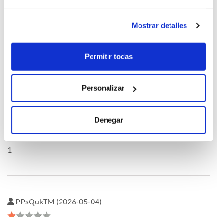
Mostrar detalles
oQHnWnkU (2026-05-04)
Permitir todas
1
Personalizar
oQHnWnkU (2026-05-04)
Denegar
1
PPsQukTM (2026-05-04)