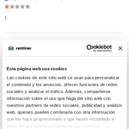
1
oQHnWnkU (2026-05-04)
1*973*968*0
Esta página web usa cookies
Las cookies de este sitio web se usan para personalizar
el contenido y los anuncios, ofrecer funciones de redes
sociales y analizar el tráfico. Además, compartimos
oQHnWnkU (2026-05-04)
información sobre el uso que haga del sitio web con
nuestros partners de redes sociales, publicidad y análisis
web, quienes pueden combinarla con otra información
DNHgzm0w
que les haya proporcionado o que hayan recopilado a
partir del uso que haya hecho de sus servicios.