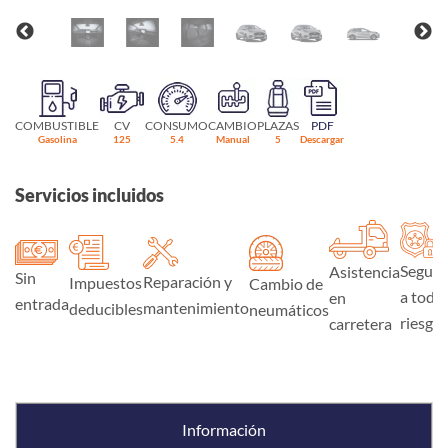
COMBUSTIBLE
CV
CONSUMO
CAMBIO
PLAZAS
PDF
Gasolina
125
5.4
Manual
5
Descargar
Servicios incluidos
Seguro
Asistencia
Sin
Reparación y
Impuestos
Cambio de
a todo
en
entrada
mantenimiento
deducibles
neumáticos
riesgo
carretera
Información