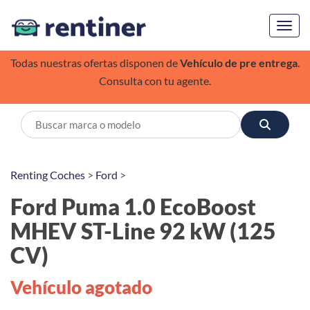
Toggl
Todas nuestras ofertas disponen de
Vehículo de pre entrega
.
Consulta con tu agente.
Renting Coches
>
Ford
>
Ford Puma 1.0 EcoBoost
MHEV ST-Line 92 kW (125
CV)
Vehículo agotado